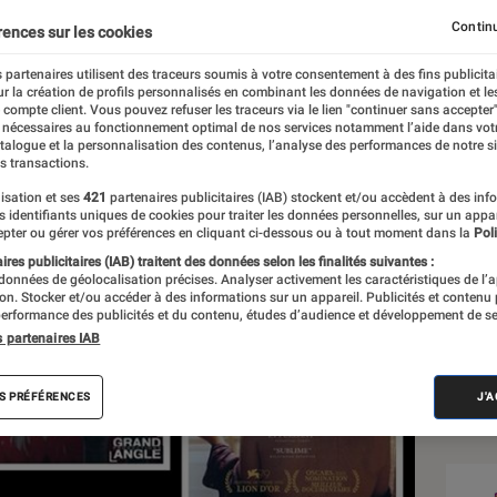
s criminels
Continu
rences sur les cookies
 partenaires utilisent des traceurs soumis à votre consentement à des fins publicita
r la création de profils personnalisés en combinant les données de navigation et l
e compte client. Vous pouvez refuser les traceurs via le lien "continuer sans accepter"
 nécessaires au fonctionnement optimal de nos services notamment l’aide dans vot
atalogue et la personnalisation des contenus, l’analyse des performances de notre si
s transactions.
isation et ses
421
partenaires publicitaires (IAB) stockent et/ou accèdent à des inf
Sél
es identifiants uniques de cookies pour traiter les données personnelles, sur un appa
pter ou gérer vos préférences en cliquant ci-dessous ou à tout moment dans la
Poli
res publicitaires (IAB) traitent des données selon les finalités suivantes :
 données de géolocalisation précises. Analyser activement les caractéristiques de l’
tion. Stocker et/ou accéder à des informations sur un appareil. Publicités et contenu
erformance des publicités et du contenu, études d’audience et développement de se
s partenaires IAB
S PRÉFÉRENCES
J'