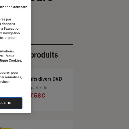
er sans accepter
ires par
es données
 à l’exception
re navigation
te, et pour
ormations,
ection de produits
reil. Vous
tique Cookies.
appareil pour
 personnalisés,
Faits divers DVD
rvices.
À partir de
17,58€
ACCEPTE