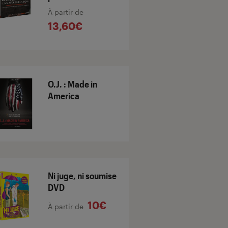
À partir de
13,60€
O.J. : Made in
America
Ni juge, ni soumise
DVD
10€
À partir de