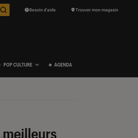
Besoin d’aide
Trouver mon magasin
Des suggestions de produits vont vous être proposées pendant vo
POP CULTURE
AGENDA
s meilleurs