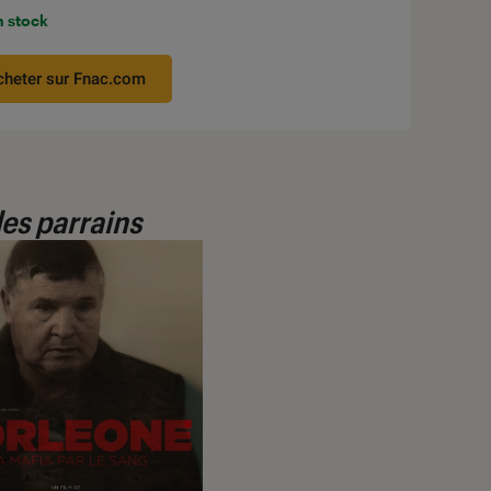
n stock
cheter sur Fnac.com
des parrains