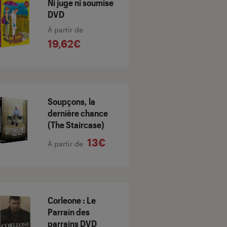
Ni juge ni soumise
DVD
À partir de
19,62€
Soupçons, la
dernière chance
(The Staircase)
13€
À partir de
Corleone : Le
Parrain des
parrains DVD