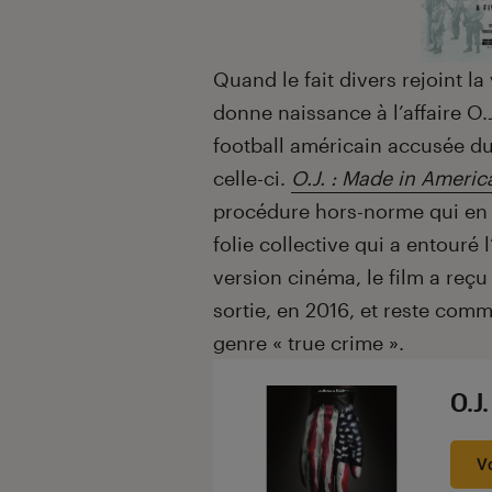
Quand le fait divers rejoint l
donne naissance à l’affaire O.
football américain accusée d
celle-ci.
O.J. : Made in Americ
procédure hors-norme qui en 
folie collective qui a entouré 
version cinéma, le film a reç
sortie, en 2016, et reste comm
genre « true crime ».
O.J
V