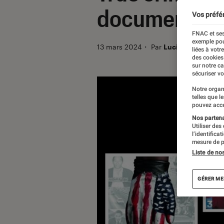
documentaire
Vos préfé
FNAC et ses
exemple pou
13 mars 2024
・
Par
Lucie
liées à votr
des cookies
sur notre c
sécuriser vo
Notre organ
telles que l
pouvez acce
Nos partenai
Utiliser des
l’identifica
mesure de p
Liste de no
GÉRER ME