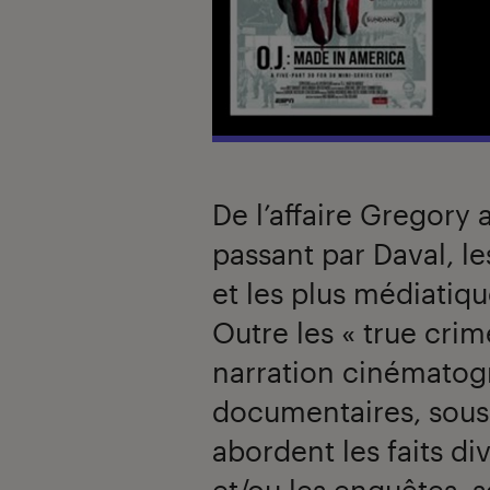
De l’affaire Gregory 
passant par Daval, les
et les plus médiatiqu
Outre les « true crim
narration cinémato
documentaires, sous 
abordent les faits di
et/ou les enquêtes, 