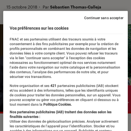
15 octobre 2018
・
Par
Sébastien Thomas-Calleja
Continuer sans accepter
Vos préférences sur les cookies
FNAC et ses partenaires utilisent des traceurs soumis à votre
consentement à des fins publicitaires par exemple pour la création de
profils personnalisés en combinant les données de navigation et les
données liées à votre compte client. Vous pouvez refuser les traceurs
via le lien "continuer sans accepter" à l’exception des cookies
nécessaires au fonctionnement optimal de nos services notamment
l’aide dans votre navigation sur notre catalogue et la personnalisation
des contenus, l’analyse des performances de notre site, et pour
sécuriser vos transactions.
Notre organisation et ses
421
partenaires publicitaires (IAB) stockent
et/ou accèdent à des informations, telles que les identifiants uniques
de cookies pour traiter les données personnelles, sur un appareil. Vous
pouvez accepter ou gérer vos préférences en cliquant ci-dessous ou à
tout moment dans la
Politique Cookies.
Nos partenaires publicitaires (IAB) traitent des données selon les
finalités suivantes :
©dr
Utiliser des données de géolocalisation précises. Analyser activement
les caractéristiques de l’appareil pour l’identification. Stocker et/ou
accéder à des informations sur un appareil. Publicités et contenu