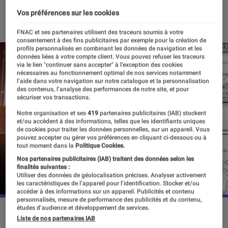
30 décembre 2021
・
Par
Alexandre Manceau
Vos préférences sur les cookies
FNAC et ses partenaires utilisent des traceurs soumis à votre
consentement à des fins publicitaires par exemple pour la création de
profils personnalisés en combinant les données de navigation et les
données liées à votre compte client. Vous pouvez refuser les traceurs
via le lien "continuer sans accepter" à l’exception des cookies
nécessaires au fonctionnement optimal de nos services notamment
l’aide dans votre navigation sur notre catalogue et la personnalisation
des contenus, l’analyse des performances de notre site, et pour
sécuriser vos transactions.
Notre organisation et ses
419
partenaires publicitaires (IAB) stockent
et/ou accèdent à des informations, telles que les identifiants uniques
de cookies pour traiter les données personnelles, sur un appareil. Vous
pouvez accepter ou gérer vos préférences en cliquant ci-dessous ou à
tout moment dans la
Politique Cookies.
Nos partenaires publicitaires (IAB) traitent des données selon les
finalités suivantes :
Utiliser des données de géolocalisation précises. Analyser activement
les caractéristiques de l’appareil pour l’identification. Stocker et/ou
accéder à des informations sur un appareil. Publicités et contenu
personnalisés, mesure de performance des publicités et du contenu,
études d’audience et développement de services.
Rendez-vous en avril prochain pour découvrir l'adaptation du
Liste de nos partenaires IAB
manga dansant de George Asakura.
©MAPPA