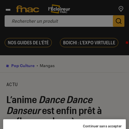
Trouv
De
NOS GUIDES DE L'ÉTÉ
BOICHI : L'EXPO VIRTUELLE
Pop Culture
Mangas
ACTU
L’anime
Dance Dance
Danseur
est enfin prêt à
enflammer la scène
Continuer sans accepter