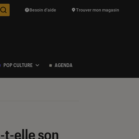
Besoin d’aide
Trouver mon magasin
Des suggestions de produits vont vous être proposées pendant vo
POP CULTURE
AGENDA
-t-elle son