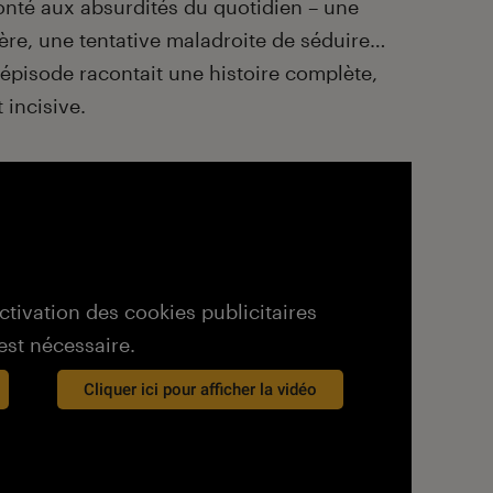
onté aux absurdités du quotidien – une
ère, une tentative maladroite de séduire…
épisode racontait une histoire complète,
 incisive.
activation des cookies publicitaires
est nécessaire.
Cliquer ici pour afficher la vidéo