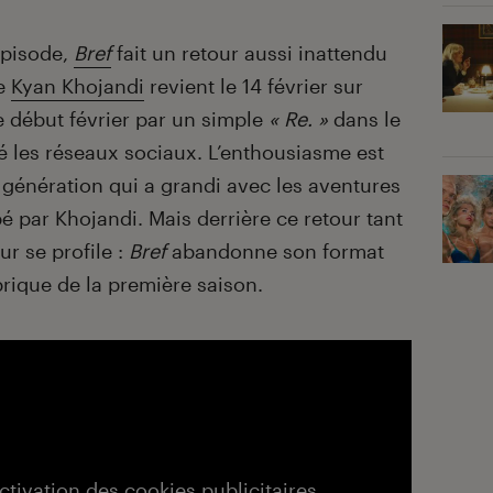
épisode,
Bref
fait un retour aussi inattendu
de
Kyan Khojandi
revient le 14 février sur
e début février par un simple
« Re. »
dans le
 les réseaux sociaux. L’enthousiasme est
génération qui a grandi avec les aventures
par Khojandi. Mais derrière ce retour tant
r se profile :
Bref
abandonne son format
brique de la première saison.
activation des cookies publicitaires