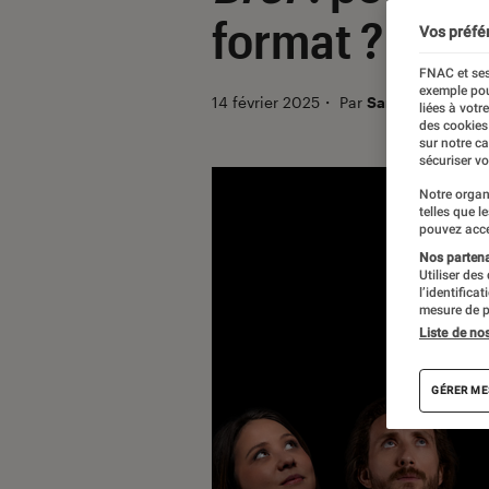
format ?
Vos préfé
FNAC et ses
exemple pou
14 février 2025
・
Par
Sarah Dupont
liées à votr
des cookies
sur notre c
sécuriser vo
Notre organ
telles que l
pouvez acce
Nos partenai
Utiliser des
l’identifica
mesure de p
Liste de no
GÉRER ME