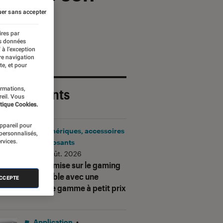
er sans accepter
ires par
es données
 à l’exception
re navigation
te, et pour
ormations,
 plus récents
reil. Vous
tique Cookies.
appareil pour
Périphériques, accessoires
 personnalisés,
rvices.
et composants
•
06 août. 2026
Corsair mise sur le gaming
accessible avec une
ACCEPTE
nouvelle gamme à petit prix
Application
•