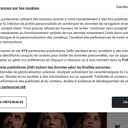
Continu
rences sur les cookies
 partenaires utilisent des traceurs soumis à votre consentement à des fins publicita
r la création de profils personnalisés en combinant les données de navigation et l
e compte client. Vous pouvez refuser les traceurs via le lien "continuer sans accepter"
 nécessaires au fonctionnement optimal de nos services notamment l’aide dans vot
atalogue et la personnalisation des contenus, l’analyse des performances de notre si
s transactions.
isation et ses
419
partenaires publicitaires (IAB) stockent et/ou accèdent à des inf
Les
es identifiants uniques de cookies pour traiter les données personnelles, sur un appa
pter ou gérer vos préférences en cliquant ci-dessous ou à tout moment dans la
Poli
res publicitaires (IAB) traitent des données selon les finalités suivantes :
 données de géolocalisation précises. Analyser activement les caractéristiques de l’
tion. Stocker et/ou accéder à des informations sur un appareil. Publicités et contenu
erformance des publicités et du contenu, études d’audience et développement de se
s partenaires IAB
S PRÉFÉRENCES
J'