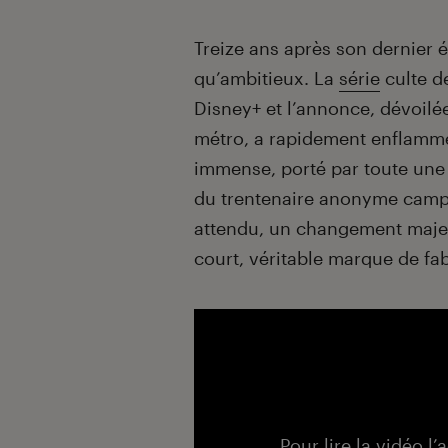
Introduction
Treize ans après son dernier 
qu’ambitieux. La
série
culte 
Disney+ et l’annonce, dévoilé
métro, a rapidement enflammé
immense, porté par toute une 
du trentenaire anonyme campé 
attendu, un changement majeu
court, véritable marque de fa
Pour lire la vidéo l’