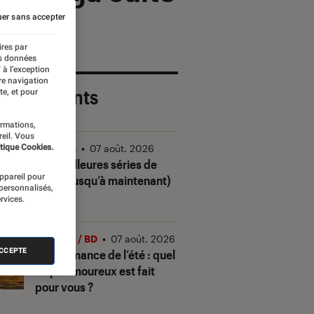
er sans accepter
ires par
es données
 à l’exception
re navigation
 plus récents
te, et pour
ormations,
reil. Vous
tique Cookies.
Séries
•
07 août. 2026
Les meilleures séries de
appareil pour
2026 (jusqu’à maintenant)
 personnalisés,
rvices.
Livres / BD
•
07 août. 2026
ACCEPTE
Quiz romance de l’été : quel
trope amoureux est fait
pour vous ?