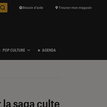
Besoin d’aide
Trouver mon magasin
Des suggestions de produits vont vous être proposées pendant vo
POP CULTURE
AGENDA
 la saga culte