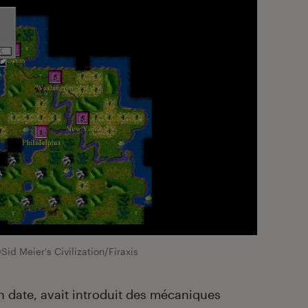
Sid Meier's Civilization/Firaxis
n date, avait introduit des mécaniques