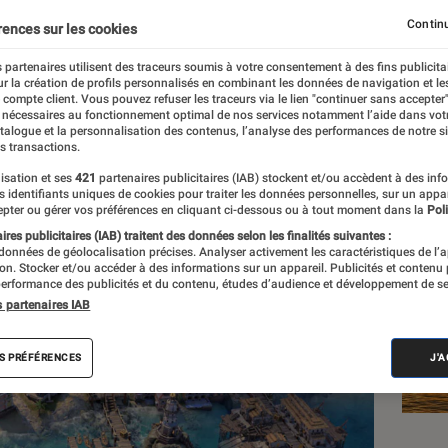
Continu
rences sur les cookies
 partenaires utilisent des traceurs soumis à votre consentement à des fins publicita
r la création de profils personnalisés en combinant les données de navigation et l
e compte client. Vous pouvez refuser les traceurs via le lien "continuer sans accepter"
 nécessaires au fonctionnement optimal de nos services notamment l’aide dans vot
Les
atalogue et la personnalisation des contenus, l’analyse des performances de notre si
s transactions.
isation et ses
421
partenaires publicitaires (IAB) stockent et/ou accèdent à des inf
es identifiants uniques de cookies pour traiter les données personnelles, sur un appa
pter ou gérer vos préférences en cliquant ci-dessous ou à tout moment dans la
Poli
res publicitaires (IAB) traitent des données selon les finalités suivantes :
 données de géolocalisation précises. Analyser activement les caractéristiques de l’
tion. Stocker et/ou accéder à des informations sur un appareil. Publicités et contenu
erformance des publicités et du contenu, études d’audience et développement de se
s partenaires IAB
S PRÉFÉRENCES
J'