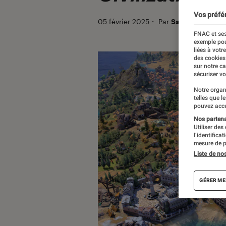
Vos préfé
05 février 2025
・
Par
Sarah Dupont
FNAC et ses
exemple pou
liées à votr
des cookies
sur notre c
sécuriser vo
Notre organ
telles que l
pouvez acce
Nos partenai
Utiliser des
l’identifica
mesure de p
Liste de no
GÉRER ME