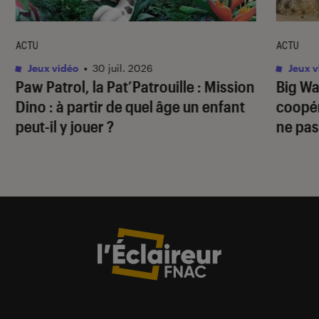
ACTU
ACTU
Jeux vidéo
•
30 juil. 2026
Jeux v
Paw Patrol, la Pat’Patrouille : Mission
Big Wa
Dino
: à partir de quel âge un enfant
coopér
peut-il y jouer ?
ne pas