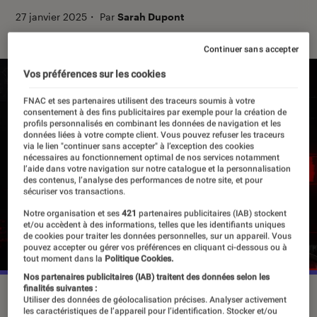
27 janvier 2025
・
Par
Sarah Dupont
Continuer sans accepter
Vos préférences sur les cookies
FNAC et ses partenaires utilisent des traceurs soumis à votre
consentement à des fins publicitaires par exemple pour la création de
profils personnalisés en combinant les données de navigation et les
données liées à votre compte client. Vous pouvez refuser les traceurs
via le lien "continuer sans accepter" à l’exception des cookies
nécessaires au fonctionnement optimal de nos services notamment
l’aide dans votre navigation sur notre catalogue et la personnalisation
des contenus, l’analyse des performances de notre site, et pour
sécuriser vos transactions.
Notre organisation et ses
421
partenaires publicitaires (IAB) stockent
et/ou accèdent à des informations, telles que les identifiants uniques
de cookies pour traiter les données personnelles, sur un appareil. Vous
pouvez accepter ou gérer vos préférences en cliquant ci-dessous ou à
tout moment dans la
Politique Cookies.
Nos partenaires publicitaires (IAB) traitent des données selon les
finalités suivantes :
La mise à jour de “Black Ops 6” aura lieu le 28 janvier.
Utiliser des données de géolocalisation précises. Analyser activement
©Activision
les caractéristiques de l’appareil pour l’identification. Stocker et/ou