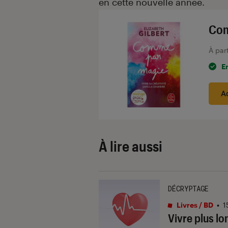
en cette nouvelle année.
Com
À par
E
A
À lire aussi
DÉCRYPTAGE
Livres / BD
•
1
Vivre plus lo