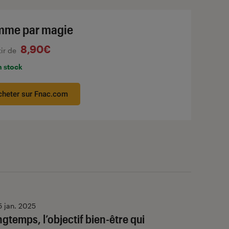
me par magie
8,90€
tir de
n stock
cheter sur Fnac.com
5 jan. 2025
ngtemps, l’objectif bien-être qui