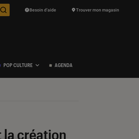
Besoin d’aide
Trouver mon magasin
Des suggestions de produits vont vous être proposées pendant vo
POP CULTURE
AGENDA
t la création