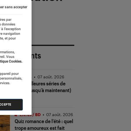
er sans accepter
ires par
es données
 à l’exception
re navigation
te, et pour
ormations,
 plus récents
reil. Vous
tique Cookies.
appareil pour
Séries
•
07 août. 2026
 personnalisés,
Les meilleures séries de
rvices.
2026 (jusqu’à maintenant)
ACCEPTE
Livres / BD
•
07 août. 2026
Quiz romance de l’été : quel
trope amoureux est fait