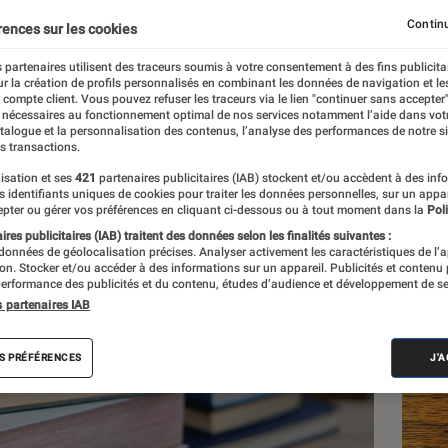
nos vies
Continu
rences sur les cookies
 partenaires utilisent des traceurs soumis à votre consentement à des fins publicita
r la création de profils personnalisés en combinant les données de navigation et l
e compte client. Vous pouvez refuser les traceurs via le lien "continuer sans accepter"
 nécessaires au fonctionnement optimal de nos services notamment l’aide dans vot
atalogue et la personnalisation des contenus, l’analyse des performances de notre si
s transactions.
isation et ses
421
partenaires publicitaires (IAB) stockent et/ou accèdent à des inf
Les
es identifiants uniques de cookies pour traiter les données personnelles, sur un appa
pter ou gérer vos préférences en cliquant ci-dessous ou à tout moment dans la
Poli
res publicitaires (IAB) traitent des données selon les finalités suivantes :
 données de géolocalisation précises. Analyser activement les caractéristiques de l’
tion. Stocker et/ou accéder à des informations sur un appareil. Publicités et contenu
erformance des publicités et du contenu, études d’audience et développement de se
s partenaires IAB
S PRÉFÉRENCES
J'