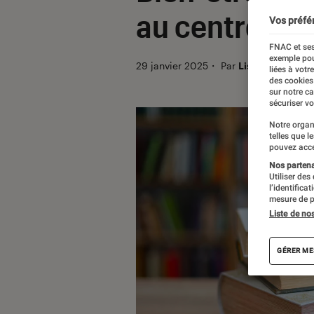
au centre de 
Vos préfé
FNAC et ses
exemple pou
29 janvier 2025
・
Par
Lisa Muratore
liées à votr
des cookies
sur notre c
sécuriser vo
Notre organ
telles que l
pouvez acce
Nos partenai
Utiliser des
l’identifica
mesure de p
Liste de no
GÉRER ME