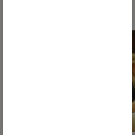
À la une de
VOIR TOUT
l'Éclaireur FNAC
l'Éclaireur fnac">