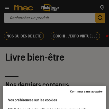
Trouv
De
NOS GUIDES DE L'ÉTÉ
BOICHI : L'EXPO VIRTUELLE
Livre bien-être
Nos derniers contenus
Continuer sans accepter
Vos préférences sur les cookies