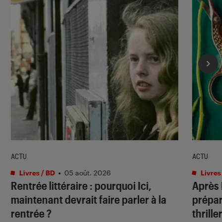
ACTU
ACTU
Livres / BD
•
05 août. 2026
Livres
Rentrée littéraire : pourquoi Ici,
Après
maintenant devrait faire parler à la
prépar
rentrée ?
thrille