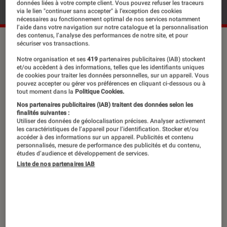
données liées à votre compte client. Vous pouvez refuser les traceurs
via le lien "continuer sans accepter" à l’exception des cookies
nécessaires au fonctionnement optimal de nos services notamment
l’aide dans votre navigation sur notre catalogue et la personnalisation
des contenus, l’analyse des performances de notre site, et pour
Romain Lucazeau.
©Gilles Dacquin
sécuriser vos transactions.
Notre organisation et ses
419
partenaires publicitaires (IAB) stockent
et/ou accèdent à des informations, telles que les identifiants uniques
de cookies pour traiter les données personnelles, sur un appareil. Vous
Nouvel épisode de notre série
pouvez accepter ou gérer vos préférences en cliquant ci-dessous ou à
d’entretiens au long cours avec les
tout moment dans la
Politique Cookies.
Nos partenaires publicitaires (IAB) traitent des données selon les
écrivains. Pour parler écriture et
finalités suivantes :
Utiliser des données de géolocalisation précises. Analyser activement
littérature, mais aussi pour percer la
les caractéristiques de l’appareil pour l’identification. Stocker et/ou
carapace de ces raconteurs d’histoire.
accéder à des informations sur un appareil. Publicités et contenu
personnalisés, mesure de performance des publicités et du contenu,
études d’audience et développement de services.
Liste de nos partenaires IAB
Introduction
Dans la lignée de son diptyque
Latium
, space
opera dans lequel l’Empire romain a survécu
dans un univers apocalyptique robotisé,
Vallée
du carnage
,
le nouveau roman de
Romain