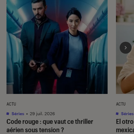
ACTU
ACTU
Séries
•
29 juil. 2026
Séries
Code rouge
: que vaut ce thriller
El otr
aérien sous tension ?
mexica