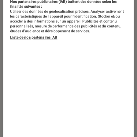
“Black Doves”, le 5 décembre sur Netflix.
©Netflix
Nos partenaires publicitaires (IAB) traitent des données selon les
finalités suivantes :
Utiliser des données de géolocalisation précises. Analyser activement
les caractéristiques de l’appareil pour l’identification. Stocker et/ou
accéder à des informations sur un appareil. Publicités et contenu
Mêlant intrigues politiques, drames
personnalisés, mesure de performance des publicités et du contenu,
études d’audience et développement de services.
intimes et crimes dans un Londres
Liste de nos partenaires IAB
hivernal, la série Netflix ne convainc
pas. Malgré un bon potentiel, son
rythme et sa densité narrative divisent
la critique.
Introduction
Netflix
enrichit son catalogue avec une œuvre
intrigante et prometteuse :
Black Doves
. Portée
par la célèbre Keira Knightley, cette mini-
série
britannique en six épisodes, disponible depuis
le 5 décembre, mêle espionnage, drames