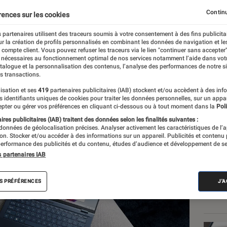
gamme Swift
Continu
rences sur les cookies
 partenaires utilisent des traceurs soumis à votre consentement à des fins publicita
r la création de profils personnalisés en combinant les données de navigation et l
hart
e compte client. Vous pouvez refuser les traceurs via le lien "continuer sans accepter"
 nécessaires au fonctionnement optimal de nos services notamment l’aide dans vot
atalogue et la personnalisation des contenus, l’analyse des performances de notre si
s transactions.
isation et ses
419
partenaires publicitaires (IAB) stockent et/ou accèdent à des inf
Les
es identifiants uniques de cookies pour traiter les données personnelles, sur un appa
pter ou gérer vos préférences en cliquant ci-dessous ou à tout moment dans la
Poli
res publicitaires (IAB) traitent des données selon les finalités suivantes :
 données de géolocalisation précises. Analyser activement les caractéristiques de l’
tion. Stocker et/ou accéder à des informations sur un appareil. Publicités et contenu
erformance des publicités et du contenu, études d’audience et développement de se
s partenaires IAB
S PRÉFÉRENCES
J'