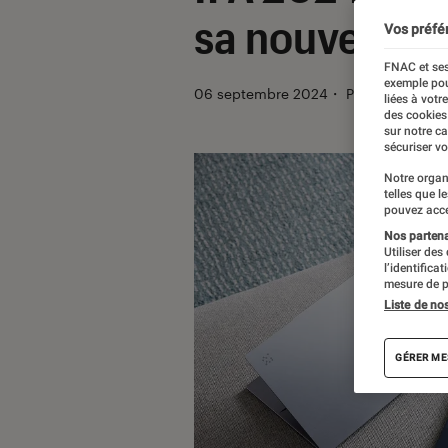
sa nouvelle 
Vos préfé
FNAC et ses
exemple pou
06 septembre 2024
・
Par
Pierre Croc
liées à votr
des cookies
sur notre c
sécuriser vo
Notre organ
telles que l
pouvez acce
Nos partenai
Utiliser des
l’identifica
mesure de p
Liste de no
GÉRER ME