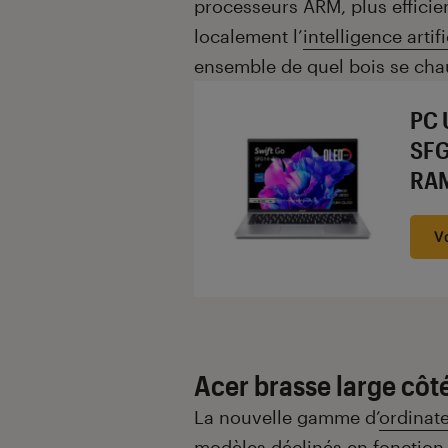
processeurs ARM, plus efficien
localement l’
intelligence artifi
ensemble de quel bois se ch
PC 
SFG
RAM
V
Acer brasse large côt
La nouvelle gamme d’
ordinat
modèles déclinés en fonction de