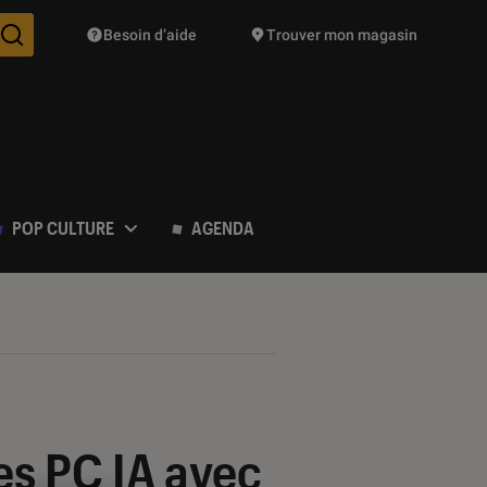
Besoin d’aide
Trouver mon magasin
Des suggestions de produits vont vous être proposées pendant vo
POP CULTURE
AGENDA
les PC IA avec