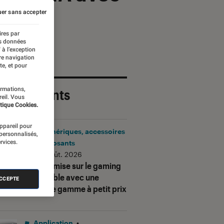
er sans accepter
ires par
es données
 à l’exception
re navigation
te, et pour
ormations,
 plus récents
reil. Vous
tique Cookies.
appareil pour
Périphériques, accessoires
 personnalisés,
rvices.
et composants
•
06 août. 2026
Corsair mise sur le gaming
accessible avec une
ACCEPTE
nouvelle gamme à petit prix
Application
•