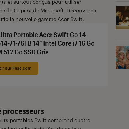
ts et surtout conçus pour utiliser
cielle
Copilot de
Microsoft
. Découvrons
auffe la nouvelle gamme
Acer
Swift.
Ultra Portable Acer Swift Go 14
14-71-76TB 14″ Intel Core i7 16 Go
 512 Go SSD Gris
oir sur Fnac.com
é processeurs
eurs portables
Swift comprend quatre
 leur taille et de l’écurie de leur