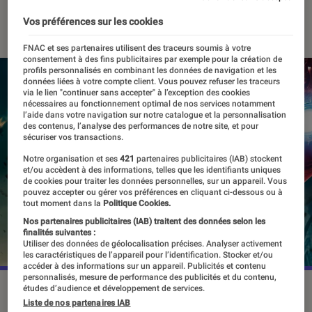
29 juillet 2024
・
Par
Sarah Dupont
Vos préférences sur les cookies
FNAC et ses partenaires utilisent des traceurs soumis à votre
consentement à des fins publicitaires par exemple pour la création de
profils personnalisés en combinant les données de navigation et les
données liées à votre compte client. Vous pouvez refuser les traceurs
via le lien "continuer sans accepter" à l’exception des cookies
nécessaires au fonctionnement optimal de nos services notamment
l’aide dans votre navigation sur notre catalogue et la personnalisation
des contenus, l’analyse des performances de notre site, et pour
sécuriser vos transactions.
Notre organisation et ses
421
partenaires publicitaires (IAB) stockent
et/ou accèdent à des informations, telles que les identifiants uniques
de cookies pour traiter les données personnelles, sur un appareil. Vous
pouvez accepter ou gérer vos préférences en cliquant ci-dessous ou à
tout moment dans la
Politique Cookies.
Nos partenaires publicitaires (IAB) traitent des données selon les
finalités suivantes :
Utiliser des données de géolocalisation précises. Analyser activement
les caractéristiques de l’appareil pour l’identification. Stocker et/ou
accéder à des informations sur un appareil. Publicités et contenu
personnalisés, mesure de performance des publicités et du contenu,
études d’audience et développement de services.
Robert Downey Jr. reste indissociable de son rôle de Tony
Liste de nos partenaires IAB
Stark/Iron Man.
©Marvel