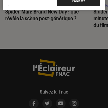
J'ACCEPTE
Comics
•
31 juil. 2026
Comic
Spider-Man: Brand New Day
: que
Spide
révèle la scène post-générique ?
minute
du fil
Suivez la Fnac