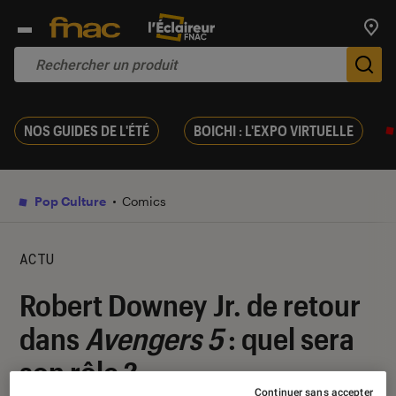
Trouv
De
NOS GUIDES DE L'ÉTÉ
BOICHI : L'EXPO VIRTUELLE
Pop Culture
Comics
ACTU
Robert Downey Jr. de retour
dans
Avengers 5
: quel sera
son rôle ?
Continuer sans accepter