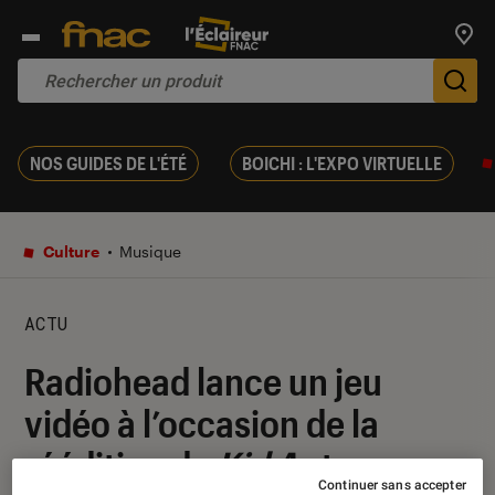
Trouv
De
NOS GUIDES DE L'ÉTÉ
BOICHI : L'EXPO VIRTUELLE
Culture
Musique
ACTU
Radiohead lance un jeu
vidéo à l’occasion de la
réédition de
Kid A
et
Continuer sans accepter