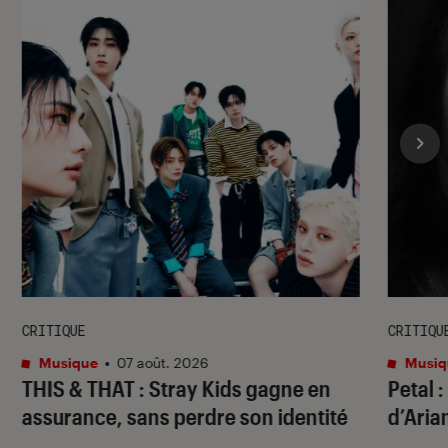
CRITIQUE
CRITIQU
Musique
•
07 août. 2026
Musiq
THIS & THAT
: Stray Kids gagne en
Petal
:
assurance, sans perdre son identité
d’Aria