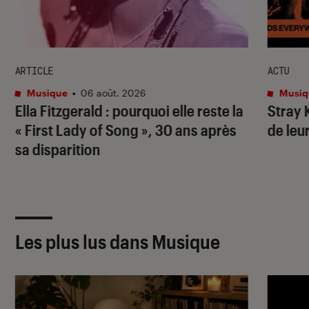
ARTICLE
ACTU
Musique
•
06 août. 2026
Musiq
Ella Fitzgerald : pourquoi elle reste la
Stray 
« First Lady of Song », 30 ans après
de leu
sa disparition
Les plus lus dans Musique