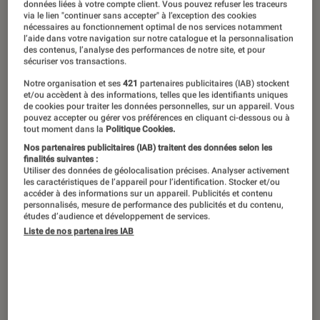
Taylor Swift durant son premier concert à La Défense Arena,
données liées à votre compte client. Vous pouvez refuser les traceurs
via le lien "continuer sans accepter" à l’exception des cookies
à Paris.
©TAS Rights Management
nécessaires au fonctionnement optimal de nos services notamment
l’aide dans votre navigation sur notre catalogue et la personnalisation
des contenus, l’analyse des performances de notre site, et pour
sécuriser vos transactions.
C’était le concert le plus attendu de
Notre organisation et ses
421
partenaires publicitaires (IAB) stockent
l’année. Taylor Swift a lancé la partie
et/ou accèdent à des informations, telles que les identifiants uniques
de cookies pour traiter les données personnelles, sur un appareil. Vous
européenne de son Eras Tour le 9 mai,
pouvez accepter ou gérer vos préférences en cliquant ci-dessous ou à
tout moment dans la
Politique Cookies.
à Paris, avec un show impressionnant
Nos partenaires publicitaires (IAB) traitent des données selon les
de 3h15, marqué par l’interprétation
finalités suivantes :
Utiliser des données de géolocalisation précises. Analyser activement
de plusieurs titres de son nouvel
les caractéristiques de l’appareil pour l’identification. Stocker et/ou
accéder à des informations sur un appareil. Publicités et contenu
album,
The Tortured Poets
personnalisés, mesure de performance des publicités et du contenu,
études d’audience et développement de services.
Departement
. Nouvelle setlist,
Liste de nos partenaires IAB
moments forts… On vous raconte tout.
Introduction
Un Zénith à Paris en 2011. Voici à quoi se