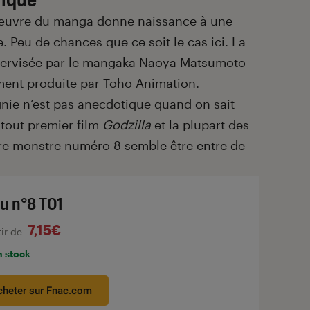
-d’œuvre du manga donne naissance à une
 Peu de chances que ce soit le cas ici. La
upervisée par le mangaka Naoya Matsumoto
ment produite par Toho Animation.
gnie n’est pas anecdotique quand on sait
e tout premier film
Godzilla
et la plupart des
tre monstre numéro 8 semble être entre de
ju n°8 T01
7,15€
tir de
n stock
cheter sur Fnac.com