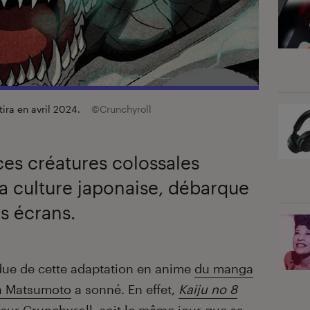
tira en avril 2024.
©Crunchyroll
 ces créatures colossales
a culture japonaise, débarque
os écrans.
endue de cette adaptation en anime
du manga
a Matsumoto
a sonné. En effet,
Kaiju no 8