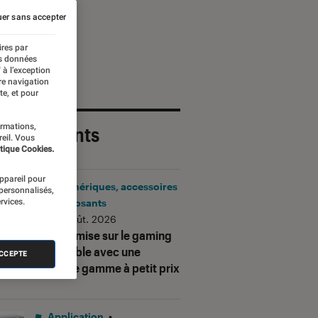
er sans accepter
ires par
es données
 à l’exception
re navigation
te, et pour
ormations,
 plus récents
reil. Vous
tique Cookies.
appareil pour
Périphériques, accessoires
 personnalisés,
rvices.
et composants
•
06 août. 2026
Corsair mise sur le gaming
accessible avec une
ACCEPTE
nouvelle gamme à petit prix
Application
•