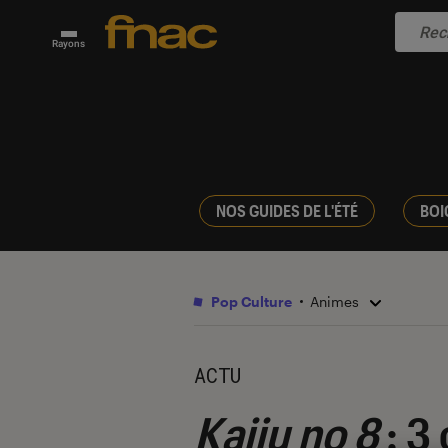
Rayons
NOS GUIDES DE L'ÉTÉ
BOI
Pop Culture
Animes
ACTU
Kaiju no 8
: 3