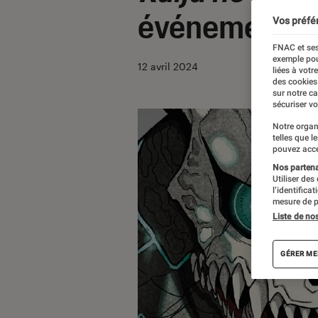
événement
Vos préfé
FNAC et ses
exemple pou
12 avril 2024
liées à votr
des cookies
sur notre c
sécuriser vo
Notre organ
telles que l
pouvez acce
Nos partenai
Utiliser des
l’identifica
mesure de p
Liste de no
GÉRER ME