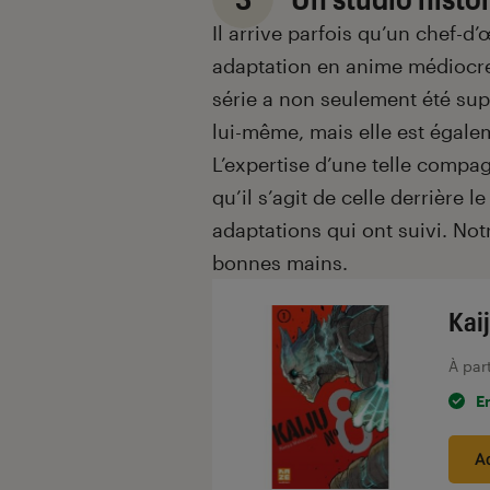
Il arrive parfois qu’un chef
adaptation en anime médiocre.
série a non seulement été s
lui-même, mais elle est égale
L’expertise d’une telle compa
qu’il s’agit de celle derrière l
adaptations qui ont suivi. No
bonnes mains.
Kai
À par
E
A