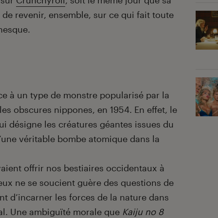
l sur
Crunchyroll
, soit le même jour que sa
 de revenir, ensemble, sur ce qui fait toute
anesque.
ence à un type de monstre popularisé par la
les obscures nippones, en 1954. En effet, le
qui désigne les créatures géantes issues du
 d’une véritable bombe atomique dans la
aient offrir nos bestiaires occidentaux à
eux ne se soucient guère des questions de
ent d’incarner les forces de la nature dans
ral. Une ambiguïté morale que
Kaiju no 8