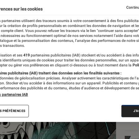
Continu
rences sur les cookies
 partenaires utilisent des traceurs soumis à votre consentement à des fins publicita
r la création de profils personnalisés en combinant les données de navigation et l
e compte client. Vous pouvez refuser les traceurs via le lien "continuer sans accepter"
 nécessaires au fonctionnement optimal de nos services notamment l’aide dans vot
atalogue et la personnalisation des contenus, l’analyse des performances de notre si
s transactions.
isation et ses
419
partenaires publicitaires (IAB) stockent et/ou accèdent à des inf
Les
es identifiants uniques de cookies pour traiter les données personnelles, sur un appa
pter ou gérer vos préférences en cliquant ci-dessous ou à tout moment dans la
Poli
res publicitaires (IAB) traitent des données selon les finalités suivantes :
 données de géolocalisation précises. Analyser activement les caractéristiques de l’
tion. Stocker et/ou accéder à des informations sur un appareil. Publicités et contenu
erformance des publicités et du contenu, études d’audience et développement de se
s partenaires IAB
S PRÉFÉRENCES
J'