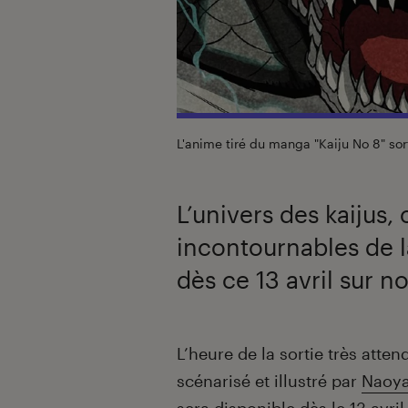
L'anime tiré du manga "Kaiju No 8" sor
L’univers des kaijus,
incontournables de l
dès ce 13 avril sur n
Introduction
L’heure de la sortie très att
scénarisé et illustré par
Naoy