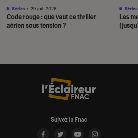
Séries
•
29 juil. 2026
Séries
Code rouge
: que vaut ce thriller
Les me
aérien sous tension ?
(jusqu
Suivez la Fnac