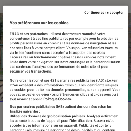
Continuer sans accepter
Vos préférences sur les cookies
FNAC et ses partenaires utilisent des traceurs soumis à votre
consentement à des fins publicitaires par exemple pour la création de
profils personnalisés en combinant les données de navigation et les
données liées à votre compte client. Vous pouvez refuser les traceurs
via le lien "continuer sans accepter" à l’exception des cookies
nécessaires au fonctionnement optimal de nos services notamment
l’aide dans votre navigation sur notre catalogue et la personnalisation
des contenus, l’analyse des performances de notre site, et pour
sécuriser vos transactions.
Notre organisation et ses
421
partenaires publicitaires (IAB) stockent
et/ou accèdent à des informations, telles que les identifiants uniques
de cookies pour traiter les données personnelles, sur un appareil. Vous
pouvez accepter ou gérer vos préférences en cliquant ci-dessous ou à
tout moment dans la
Politique Cookies.
Nos partenaires publicitaires (IAB) traitent des données selon les
La deuxième saison devrait se concentrer un peu plus sur le
finalités suivantes :
Utiliser des données de géolocalisation précises. Analyser activement
parcours de Joseph Allen Maldonado-Passage.
©Netflix
les caractéristiques de l’appareil pour l’identification. Stocker et/ou
accéder à des informations sur un appareil. Publicités et contenu
personnalisés, mesure de performance des publicités et du contenu,