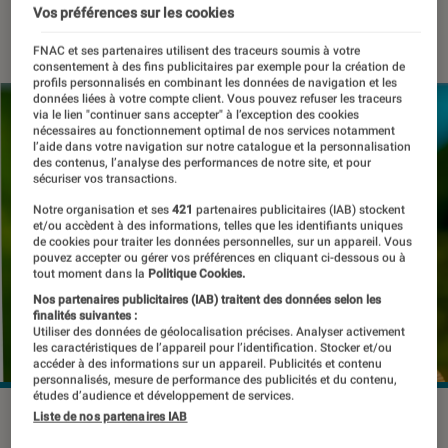
Vos préférences sur les cookies
13 mars 2024
・
Par
Pierre Crochart
FNAC et ses partenaires utilisent des traceurs soumis à votre
consentement à des fins publicitaires par exemple pour la création de
profils personnalisés en combinant les données de navigation et les
données liées à votre compte client. Vous pouvez refuser les traceurs
via le lien "continuer sans accepter" à l’exception des cookies
nécessaires au fonctionnement optimal de nos services notamment
l’aide dans votre navigation sur notre catalogue et la personnalisation
des contenus, l’analyse des performances de notre site, et pour
sécuriser vos transactions.
Notre organisation et ses
421
partenaires publicitaires (IAB) stockent
et/ou accèdent à des informations, telles que les identifiants uniques
de cookies pour traiter les données personnelles, sur un appareil. Vous
pouvez accepter ou gérer vos préférences en cliquant ci-dessous ou à
tout moment dans la
Politique Cookies.
Nos partenaires publicitaires (IAB) traitent des données selon les
finalités suivantes :
Utiliser des données de géolocalisation précises. Analyser activement
les caractéristiques de l’appareil pour l’identification. Stocker et/ou
accéder à des informations sur un appareil. Publicités et contenu
personnalisés, mesure de performance des publicités et du contenu,
études d’audience et développement de services.
Le Phone (1) en version noire.
©Pierre Crochart/L'Éclaireur
Liste de nos partenaires IAB
Fnac