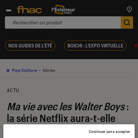
Trouv
De
NOS GUIDES DE L'ÉTÉ
BOICHI : L'EXPO VIRTUELLE
Pop Culture
Séries
ACTU
Ma vie avec les Walter Boys
:
la série Netflix aura-t-elle
une saison 2 ?
Continuer sans accepter