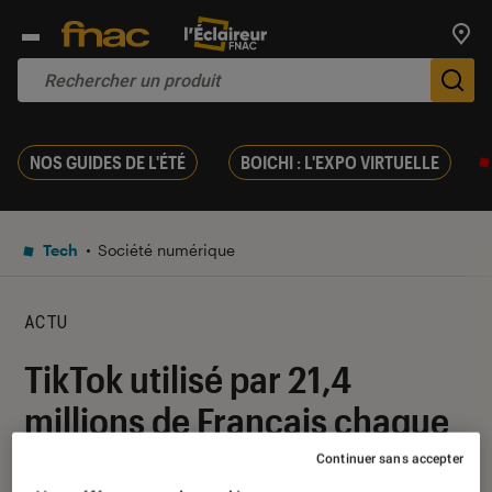
Trouv
De
NOS GUIDES DE L'ÉTÉ
BOICHI : L'EXPO VIRTUELLE
Tech
Société numérique
ACTU
TikTok utilisé par 21,4
millions de Français chaque
mois
Continuer sans accepter