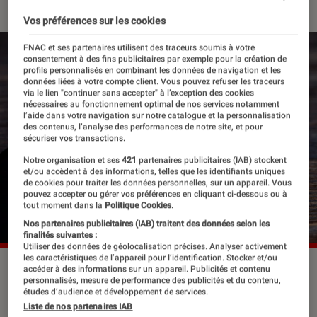
Vos préférences sur les cookies
FNAC et ses partenaires utilisent des traceurs soumis à votre
consentement à des fins publicitaires par exemple pour la création de
profils personnalisés en combinant les données de navigation et les
données liées à votre compte client. Vous pouvez refuser les traceurs
via le lien "continuer sans accepter" à l’exception des cookies
nécessaires au fonctionnement optimal de nos services notamment
l’aide dans votre navigation sur notre catalogue et la personnalisation
des contenus, l’analyse des performances de notre site, et pour
sécuriser vos transactions.
Notre organisation et ses
421
partenaires publicitaires (IAB) stockent
et/ou accèdent à des informations, telles que les identifiants uniques
de cookies pour traiter les données personnelles, sur un appareil. Vous
pouvez accepter ou gérer vos préférences en cliquant ci-dessous ou à
tout moment dans la
Politique Cookies.
Nos partenaires publicitaires (IAB) traitent des données selon les
finalités suivantes :
Utiliser des données de géolocalisation précises. Analyser activement
les caractéristiques de l’appareil pour l’identification. Stocker et/ou
TikTok s'invite désormais dans la sphère littéraire avec
accéder à des informations sur un appareil. Publicités et contenu
personnalisés, mesure de performance des publicités et du contenu,
#BookTok.
©XanderSt / Shutterstock
études d’audience et développement de services.
Liste de nos partenaires IAB