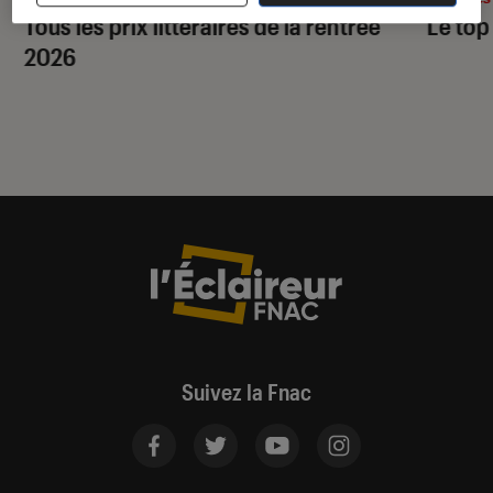
Tous les prix littéraires de la rentrée
Le top
2026
Suivez la Fnac