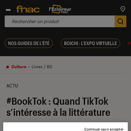
Trouv
De
NOS GUIDES DE L'ÉTÉ
BOICHI : L'EXPO VIRTUELLE
Culture
Livres / BD
ACTU
#BookTok : Quand TikTok
s’intéresse à la littérature
25 octobre 2022
・
Par
Lisa Muratore
Continuer sans accepter