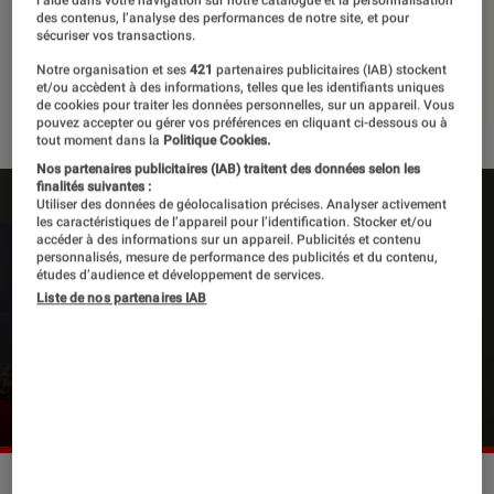
l’aide dans votre navigation sur notre catalogue et la personnalisation
des contenus, l’analyse des performances de notre site, et pour
sécuriser vos transactions.
L'instant Lire à la Fnac
Notre organisation et ses
421
partenaires publicitaires (IAB) stockent
et/ou accèdent à des informations, telles que les identifiants uniques
42 vidéos
de cookies pour traiter les données personnelles, sur un appareil. Vous
pouvez accepter ou gérer vos préférences en cliquant ci-dessous ou à
tout moment dans la
Politique Cookies.
Nos partenaires publicitaires (IAB) traitent des données selon les
finalités suivantes :
Utiliser des données de géolocalisation précises. Analyser activement
les caractéristiques de l’appareil pour l’identification. Stocker et/ou
Pour lire la vidéo l’activation des cookies
accéder à des informations sur un appareil. Publicités et contenu
personnalisés, mesure de performance des publicités et du contenu,
publicitaires est nécessaire.
études d’audience et développement de services.
Liste de nos partenaires IAB
Gérer mes préférences
Cliquer ici pour afficher la vidéo