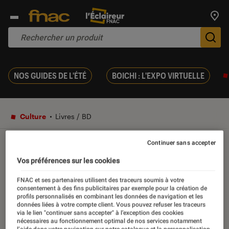
Trouv
De
NOS GUIDES DE L'ÉTÉ
BOICHI : L'EXPO VIRTUELLE
Culture
Livres / BD
Continuer sans accepter
VIDÉO
Vos préférences sur les cookies
Ce qu’il ne fallait pas louper
FNAC et ses partenaires utilisent des traceurs soumis à votre
consentement à des fins publicitaires par exemple pour la création de
en 2018…
profils personnalisés en combinant les données de navigation et les
données liées à votre compte client. Vous pouvez refuser les traceurs
via le lien "continuer sans accepter" à l’exception des cookies
nécessaires au fonctionnement optimal de nos services notamment
29 novembre 2018
・
Par
Nathalie Cordier