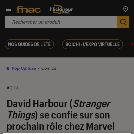
Trouv
De
NOS GUIDES DE L'ÉTÉ
BOICHI : L'EXPO VIRTUELLE
Pop Culture
Comics
ACTU
David Harbour (
Stranger
Things
) se confie sur son
prochain rôle chez Marvel