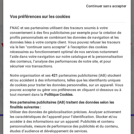
Continuer sans accepter
20 août 2023
・
Par
Vincent Oms
Vos préférences sur les cookies
FNAC et ses partenaires utilisent des traceurs soumis à votre
consentement à des fins publicitaires par exemple pour la création de
profils personnalisés en combinant les données de navigation et les
données liées à votre compte client. Vous pouvez refuser les traceurs
via le lien "continuer sans accepter" à l’exception des cookies
nécessaires au fonctionnement optimal de nos services notamment
l’aide dans votre navigation sur notre catalogue et la personnalisation
des contenus, l’analyse des performances de notre site, et pour
sécuriser vos transactions.
Notre organisation et ses
421
partenaires publicitaires (IAB) stockent
et/ou accèdent à des informations, telles que les identifiants uniques
de cookies pour traiter les données personnelles, sur un appareil. Vous
pouvez accepter ou gérer vos préférences en cliquant ci-dessous ou à
tout moment dans la
Politique Cookies.
Nos partenaires publicitaires (IAB) traitent des données selon les
finalités suivantes :
Utiliser des données de géolocalisation précises. Analyser activement
les caractéristiques de l’appareil pour l’identification. Stocker et/ou
accéder à des informations sur un appareil. Publicités et contenu
David Harbour reprendra le rôle du Gardien Rouge dans
personnalisés, mesure de performance des publicités et du contenu,
"Thunderbolts".
©Marvel
études d’audience et développement de services.