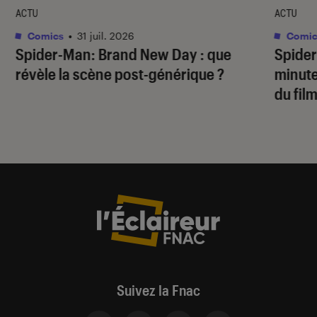
ACTU
ACTU
Comics
•
31 juil. 2026
Comic
Spider-Man: Brand New Day
: que
Spide
révèle la scène post-générique ?
minute
du fil
Suivez la Fnac