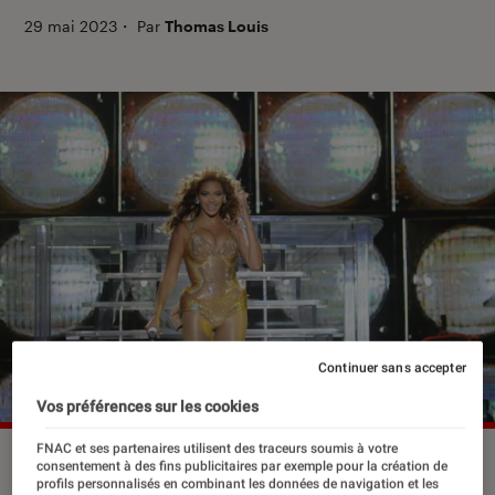
29 mai 2023
・
Par
Thomas Louis
Continuer sans accepter
Vos préférences sur les cookies
FNAC et ses partenaires utilisent des traceurs soumis à votre
Beyoncé était à Paris pour un concert exceptionnel avant une
consentement à des fins publicitaires par exemple pour la création de
prochaine date à Marseille le 11 juin 2023.
©A.
profils personnalisés en combinant les données de navigation et les