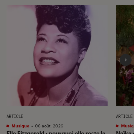
ARTICLE
ARTICLE
Musique
•
06 août. 2026
Musiq
Ella Fitzgerald : pourquoi elle reste la
Naïka 