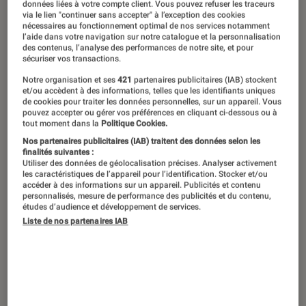
données liées à votre compte client. Vous pouvez refuser les traceurs
Ricardo/Shutterstock
via le lien "continuer sans accepter" à l’exception des cookies
nécessaires au fonctionnement optimal de nos services notamment
l’aide dans votre navigation sur notre catalogue et la personnalisation
des contenus, l’analyse des performances de notre site, et pour
Avec ce
Renaissance Tour
, Beyoncé
sécuriser vos transactions.
revient plus solide que jamais, dans
Notre organisation et ses
421
partenaires publicitaires (IAB) stockent
et/ou accèdent à des informations, telles que les identifiants uniques
un show kaléidoscopique ultracalibré.
de cookies pour traiter les données personnelles, sur un appareil. Vous
pouvez accepter ou gérer vos préférences en cliquant ci-dessous ou à
Au pays du prodigieux, elle a
tout moment dans la
Politique Cookies.
définitivement toute sa place.
Nos partenaires publicitaires (IAB) traitent des données selon les
finalités suivantes :
Utiliser des données de géolocalisation précises. Analyser activement
les caractéristiques de l’appareil pour l’identification. Stocker et/ou
accéder à des informations sur un appareil. Publicités et contenu
Introduction
Une tournée de
Beyoncé
, c’est forcément un
personnalisés, mesure de performance des publicités et du contenu,
études d’audience et développement de services.
événement. C’est ce que je me disais pour me
Liste de nos partenaires IAB
convaincre, quelques jours avant l’ouverture
des ventes en ligne. C’est la première fois que
je vais voir une star de cette envergure en
concert et, je l’avoue, je ne suis pas un adepte