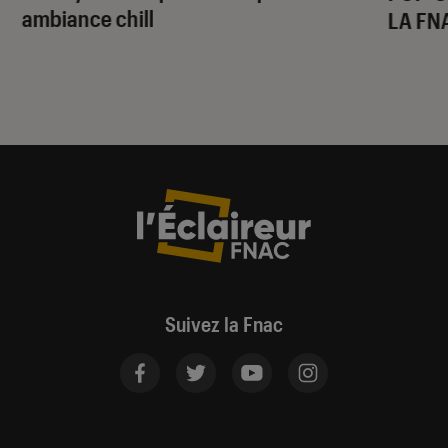
ambiance chill
LA FN
Suivez la Fnac