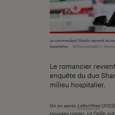
Le commandant Sharko reprend du servi
hospitalier.
©ChiccoDodiFC / Shutte
Le romancier revien
enquête du duo Shark
milieu hospitalier.
Introduction
Un an après
Labyrithes
(2022
nouveau roman,
La Faille
, pu