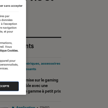
er sans accepter
ires par
es données
 à l’exception
re navigation
te, et pour
ormations,
 plus récents
reil. Vous
tique Cookies.
appareil pour
Périphériques, accessoires
 personnalisés,
rvices.
et composants
•
17H25
Corsair mise sur le gaming
accessible avec une
ACCEPTE
nouvelle gamme à petit prix
Application
•
15H10