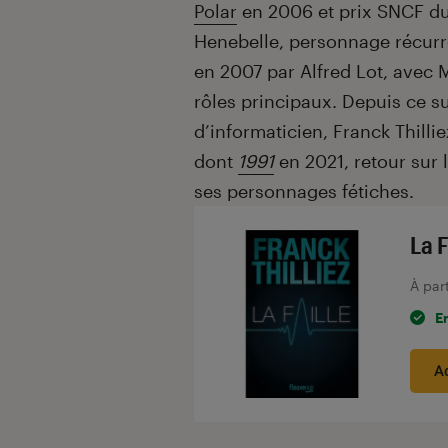
Polar
en 2006 et prix SNCF du 
Henebelle, personnage récurre
en 2007 par Alfred Lot, avec 
rôles principaux. Depuis ce su
d’informaticien, Franck Thill
dont
1991
en 2021, retour sur
ses personnages fétiches.
La F
À par
E
A