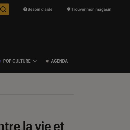
Besoin d’aide
Trouver mon magasin
Des suggestions de produits vont vous être proposées pendant vo
POP CULTURE
AGENDA
tre la vie et