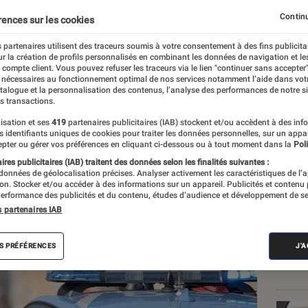
Continu
rences sur les cookies
 partenaires utilisent des traceurs soumis à votre consentement à des fins publicita
r la création de profils personnalisés en combinant les données de navigation et l
e compte client. Vous pouvez refuser les traceurs via le lien "continuer sans accepter"
 nécessaires au fonctionnement optimal de nos services notamment l’aide dans vot
atalogue et la personnalisation des contenus, l’analyse des performances de notre si
s transactions.
isation et ses
419
partenaires publicitaires (IAB) stockent et/ou accèdent à des inf
Les
es identifiants uniques de cookies pour traiter les données personnelles, sur un appa
pter ou gérer vos préférences en cliquant ci-dessous ou à tout moment dans la
Poli
res publicitaires (IAB) traitent des données selon les finalités suivantes :
 données de géolocalisation précises. Analyser activement les caractéristiques de l’
tion. Stocker et/ou accéder à des informations sur un appareil. Publicités et contenu
erformance des publicités et du contenu, études d’audience et développement de se
s partenaires IAB
S PRÉFÉRENCES
J'