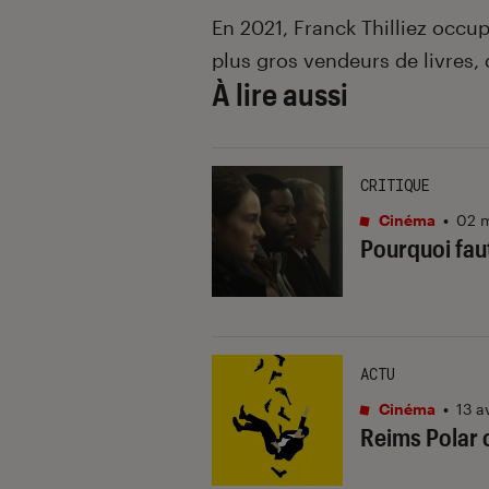
En 2021, Franck Thilliez occu
plus gros vendeurs de livres,
À lire aussi
CRITIQUE
Cinéma
•
02 m
Pourquoi faut
ACTU
Cinéma
•
13 a
Reims Polar c