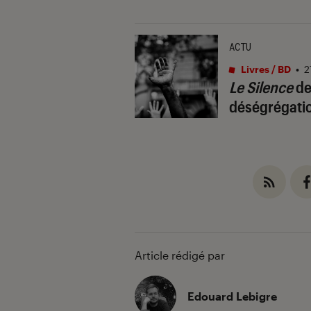
ACTU
Livres / BD
•
2
Le Silence
de
déségrégati
Article rédigé par
Edouard Lebigre