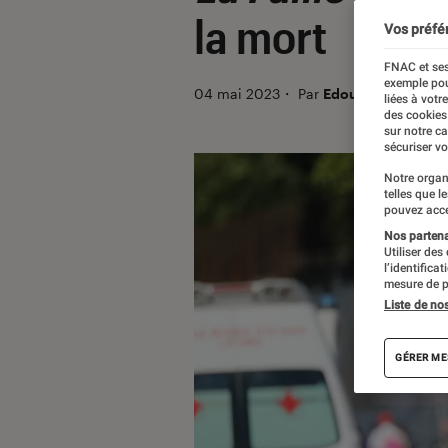
la mort
Vos préfé
FNAC et ses
exemple pou
04 mai 2023
・
Par
Edouard Lebigre
liées à votr
des cookies
sur notre c
sécuriser vo
Notre organ
telles que l
pouvez acce
Nos partenai
Utiliser des
l’identifica
mesure de p
Liste de no
GÉRER ME