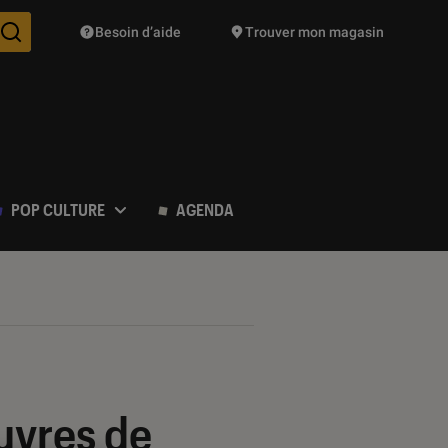
Besoin d’aide
Trouver mon magasin
Des suggestions de produits vont vous être proposées pendant vo
POP CULTURE
AGENDA
œuvres de