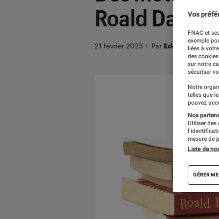
Roald Dahl
Vos préfé
FNAC et ses
exemple pou
21 février 2023
・
Par
Edouard Lebigre
liées à votr
des cookies
sur notre c
sécuriser vo
Notre organ
telles que l
pouvez acce
Nos partenai
Utiliser des
l’identifica
mesure de p
Liste de no
GÉRER ME