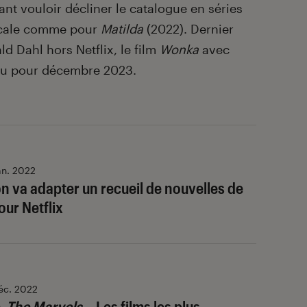
rant vouloir décliner le catalogue en séries
icale comme pour
Matilda
(2022). Dernier
ld Dahl hors Netflix, le film
Wonka
avec
du pour décembre 2023.
an. 2022
 va adapter un recueil de nouvelles de
our Netflix
éc. 2022
,
The Marvels
… Les films les plus