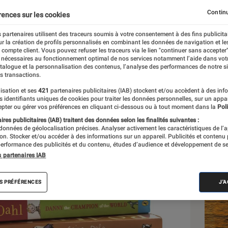
Continu
rences sur les cookies
 partenaires utilisent des traceurs soumis à votre consentement à des fins publicita
r la création de profils personnalisés en combinant les données de navigation et l
e compte client. Vous pouvez refuser les traceurs via le lien "continuer sans accepter"
 nécessaires au fonctionnement optimal de nos services notamment l’aide dans vot
atalogue et la personnalisation des contenus, l’analyse des performances de notre si
s transactions.
isation et ses
421
partenaires publicitaires (IAB) stockent et/ou accèdent à des inf
Les
es identifiants uniques de cookies pour traiter les données personnelles, sur un appa
pter ou gérer vos préférences en cliquant ci-dessous ou à tout moment dans la
Poli
res publicitaires (IAB) traitent des données selon les finalités suivantes :
 données de géolocalisation précises. Analyser activement les caractéristiques de l’
tion. Stocker et/ou accéder à des informations sur un appareil. Publicités et contenu
erformance des publicités et du contenu, études d’audience et développement de se
s partenaires IAB
S PRÉFÉRENCES
J'