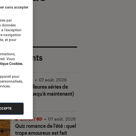
er sans accepter
ires par
es données
 à l’exception
re navigation
te, et pour
ormations,
 plus récents
reil. Vous
tique Cookies.
appareil pour
Séries
•
07 août. 2026
 personnalisés,
Les meilleures séries de
rvices.
2026 (jusqu’à maintenant)
ACCEPTE
Livres / BD
•
07 août. 2026
Quiz romance de l’été : quel
trope amoureux est fait