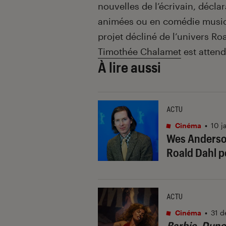
nouvelles de l’écrivain, décla
animées ou en comédie mus
projet décliné de l’univers Roa
Timothée Chalamet
est atten
À lire aussi
ACTU
Cinéma
•
10 j
Wes Anderson
Roald Dahl p
ACTU
Cinéma
•
31 d
Barbie
,
Dune