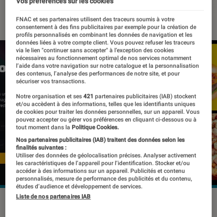
Vos préférences sur les cookies
14 février 2023
・
Par
Kesso Diallo
FNAC et ses partenaires utilisent des traceurs soumis à votre
consentement à des fins publicitaires par exemple pour la création de
profils personnalisés en combinant les données de navigation et les
données liées à votre compte client. Vous pouvez refuser les traceurs
via le lien "continuer sans accepter" à l’exception des cookies
nécessaires au fonctionnement optimal de nos services notamment
l’aide dans votre navigation sur notre catalogue et la personnalisation
des contenus, l’analyse des performances de notre site, et pour
sécuriser vos transactions.
Notre organisation et ses
421
partenaires publicitaires (IAB) stockent
et/ou accèdent à des informations, telles que les identifiants uniques
de cookies pour traiter les données personnelles, sur un appareil. Vous
pouvez accepter ou gérer vos préférences en cliquant ci-dessous ou à
tout moment dans la
Politique Cookies.
Nos partenaires publicitaires (IAB) traitent des données selon les
finalités suivantes :
Utiliser des données de géolocalisation précises. Analyser activement
les caractéristiques de l’appareil pour l’identification. Stocker et/ou
accéder à des informations sur un appareil. Publicités et contenu
personnalisés, mesure de performance des publicités et du contenu,
études d’audience et développement de services.
Liste de nos partenaires IAB
Des restaurants utilisent cet outil pour les photos de plats
figurant dans leur menu.
©Capture d'écran / Lunchbox