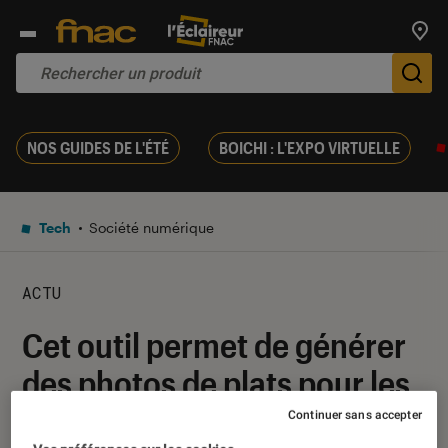
Trouv
De
NOS GUIDES DE L'ÉTÉ
BOICHI : L'EXPO VIRTUELLE
Tech
Société numérique
ACTU
Cet outil permet de générer
des photos de plats pour les
cartes de restaurant
Continuer sans accepter