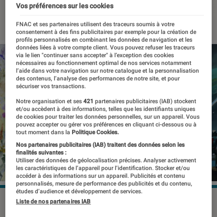
Vos préférences sur les cookies
30 septembre 2022
・
Par
Marion Piasecki
FNAC et ses partenaires utilisent des traceurs soumis à votre
consentement à des fins publicitaires par exemple pour la création de
profils personnalisés en combinant les données de navigation et les
données liées à votre compte client. Vous pouvez refuser les traceurs
via le lien "continuer sans accepter" à l’exception des cookies
nécessaires au fonctionnement optimal de nos services notamment
l’aide dans votre navigation sur notre catalogue et la personnalisation
des contenus, l’analyse des performances de notre site, et pour
sécuriser vos transactions.
Notre organisation et ses
421
partenaires publicitaires (IAB) stockent
et/ou accèdent à des informations, telles que les identifiants uniques
de cookies pour traiter les données personnelles, sur un appareil. Vous
pouvez accepter ou gérer vos préférences en cliquant ci-dessous ou à
tout moment dans la
Politique Cookies.
Nos partenaires publicitaires (IAB) traitent des données selon les
finalités suivantes :
Utiliser des données de géolocalisation précises. Analyser activement
les caractéristiques de l’appareil pour l’identification. Stocker et/ou
accéder à des informations sur un appareil. Publicités et contenu
personnalisés, mesure de performance des publicités et du contenu,
études d’audience et développement de services.
Deux exemples d'illustrations réalisées par DALL-E 2
Liste de nos partenaires IAB
©OpenAI