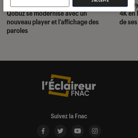
J'ACCEPTE
Streaming musical : le Français
Disney
Qobuz se modernise avec un
4K en 
nouveau player et l’affichage des
de ses
paroles
Suivez la Fnac