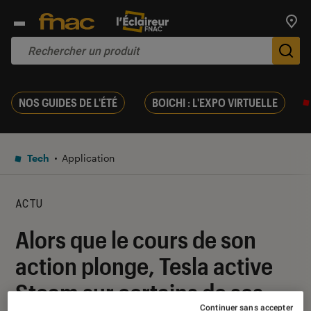
Trouv
De
NOS GUIDES DE L'ÉTÉ
BOICHI : L'EXPO VIRTUELLE
Tech
Application
ACTU
Alors que le cours de son
action plonge, Tesla active
Steam sur certains de ses
Continuer sans accepter