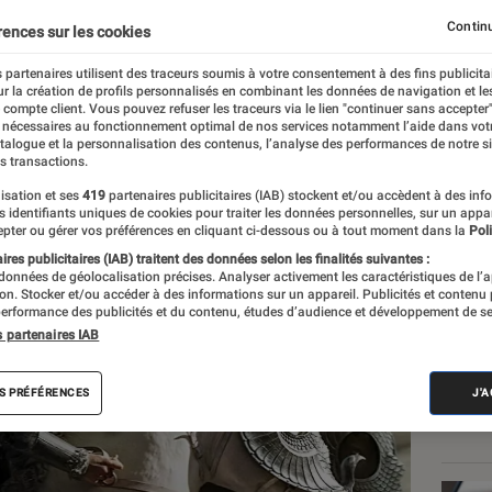
un making of
Continu
rences sur les cookies
 partenaires utilisent des traceurs soumis à votre consentement à des fins publicita
r la création de profils personnalisés en combinant les données de navigation et l
e compte client. Vous pouvez refuser les traceurs via le lien "continuer sans accepter"
 nécessaires au fonctionnement optimal de nos services notamment l’aide dans vot
atalogue et la personnalisation des contenus, l’analyse des performances de notre si
s transactions.
isation et ses
419
partenaires publicitaires (IAB) stockent et/ou accèdent à des inf
Les
es identifiants uniques de cookies pour traiter les données personnelles, sur un appa
pter ou gérer vos préférences en cliquant ci-dessous ou à tout moment dans la
Poli
res publicitaires (IAB) traitent des données selon les finalités suivantes :
 données de géolocalisation précises. Analyser activement les caractéristiques de l’
tion. Stocker et/ou accéder à des informations sur un appareil. Publicités et contenu
erformance des publicités et du contenu, études d’audience et développement de se
s partenaires IAB
S PRÉFÉRENCES
J'