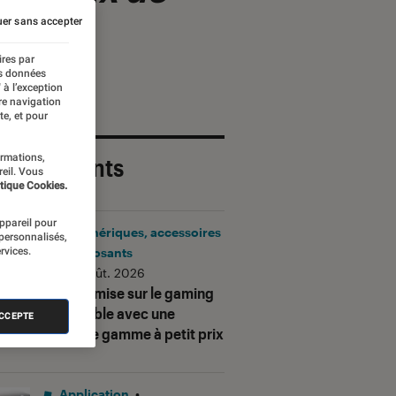
er sans accepter
ires par
es données
 à l’exception
re navigation
te, et pour
ormations,
 plus récents
reil. Vous
tique Cookies.
appareil pour
Périphériques, accessoires
 personnalisés,
rvices.
et composants
•
06 août. 2026
Corsair mise sur le gaming
accessible avec une
ACCEPTE
nouvelle gamme à petit prix
Application
•