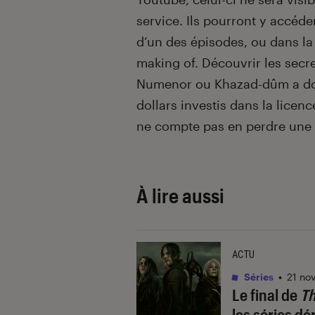
service. Ils pourront y accéde
d’un des épisodes, ou dans la
making of. Découvrir les secre
Numenor ou Khazad-dûm a don
dollars investis dans la licenc
ne compte pas en perdre une 
À lire aussi
ACTU
Séries
•
21 no
Le final de
Th
les séries dé