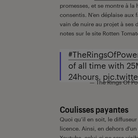
promesses, et se montre à la 
consentis. N’en déplaise aux f
vain de nuire au projet à ses
notes sur le site Rotten Tomat
#TheRingsOfPowe
of all time with 2
24hours.
pic.twit
— The Rings Of P
Coulisses payantes
Quoi qu’il en soit, le diffuseu
licence. Ainsi, en dehors d’un
Youtube, celui-ci ne sera visi