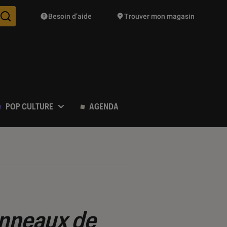
Besoin d’aide
Trouver mon magasin
Des suggestions de produits vont vous être proposées pendant vo
POP CULTURE
AGENDA
nneaux de