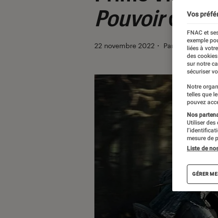
Pouvoir
dans 
Vos préfé
FNAC et ses
exemple pou
22 novembre 2022
・
Par
Vincent Oms
liées à votr
des cookies
sur notre c
sécuriser vo
Notre organ
telles que l
pouvez acce
Nos partenai
Utiliser des
l’identifica
mesure de p
Liste de no
GÉRER ME