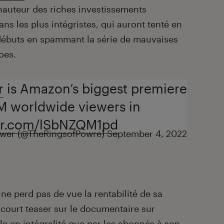
hauteur des riches investissements
ans les plus intégristes, qui auront tenté en
 débuts en spammant la série de mauvaises
oes.
r
is Amazon’s biggest premiere
5M worldwide viewers in
ter.com/lSbNZQM1pd
ower (@TheRingsofPowre)
September 4, 2022
r ne perd pas de vue la rentabilité de sa
 court teaser sur le documentaire sur
ble en intégralité que par les abonnés à son