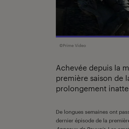
©Prime Video
Achevée depuis la mi
première saison de l
prolongement inatten
Introduction
De longues semaines ont passé
dernier épisode de la premiè