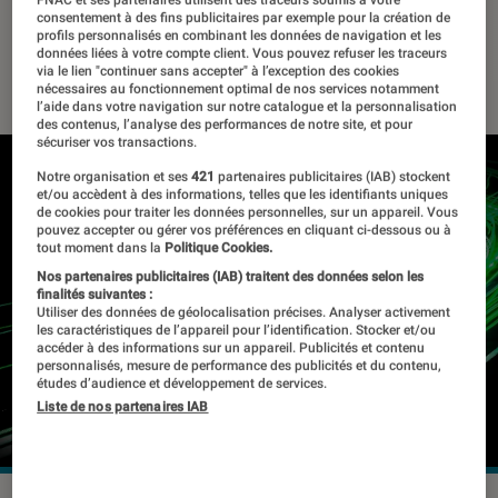
400€ !
FNAC et ses partenaires utilisent des traceurs soumis à votre
consentement à des fins publicitaires par exemple pour la création de
profils personnalisés en combinant les données de navigation et les
données liées à votre compte client. Vous pouvez refuser les traceurs
18 novembre 2022
・
Par
La rédaction
via le lien "continuer sans accepter" à l’exception des cookies
nécessaires au fonctionnement optimal de nos services notamment
l’aide dans votre navigation sur notre catalogue et la personnalisation
des contenus, l’analyse des performances de notre site, et pour
sécuriser vos transactions.
Notre organisation et ses
421
partenaires publicitaires (IAB) stockent
et/ou accèdent à des informations, telles que les identifiants uniques
de cookies pour traiter les données personnelles, sur un appareil. Vous
pouvez accepter ou gérer vos préférences en cliquant ci-dessous ou à
tout moment dans la
Politique Cookies.
Nos partenaires publicitaires (IAB) traitent des données selon les
finalités suivantes :
Utiliser des données de géolocalisation précises. Analyser activement
les caractéristiques de l’appareil pour l’identification. Stocker et/ou
accéder à des informations sur un appareil. Publicités et contenu
personnalisés, mesure de performance des publicités et du contenu,
études d’audience et développement de services.
Liste de nos partenaires IAB