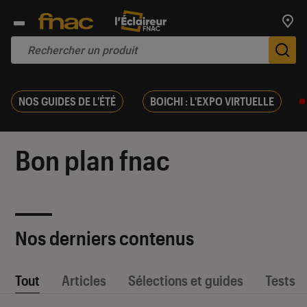
Trouv
De
NOS GUIDES DE L'ÉTÉ
BOICHI : L'EXPO VIRTUELLE
Bon plan fnac
Nos derniers contenus
Tout
Articles
Sélections et guides
Tests