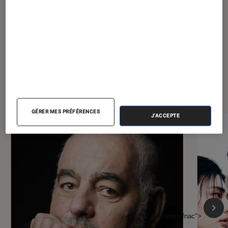
À la une de
VOIR TOUT
l'Éclaireur FNAC
GÉRER MES PRÉFÉRENCES
J'ACCEPTE
l'Éclaireur fnac">