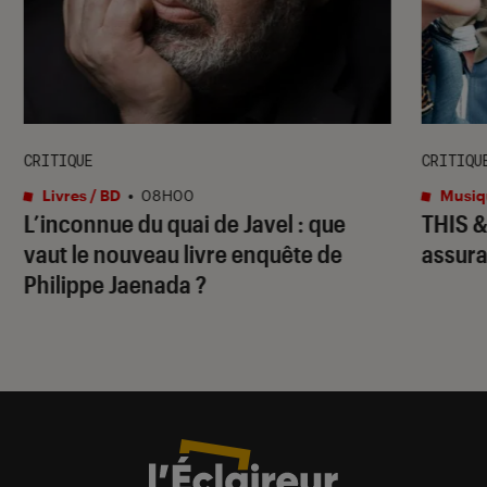
CRITIQUE
CRITIQU
Livres / BD
•
08H00
Musiq
L’inconnue du quai de Javel
: que
THIS 
vaut le nouveau livre enquête de
assura
Philippe Jaenada ?