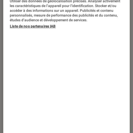
Utiliser des données de géolocalisation précises. Analyser activement
ACTU
les caractéristiques de l’appareil pour l’identification. Stocker et/ou
accéder à des informations sur un appareil. Publicités et contenu
Jeux vidéo
•
28 mar. 2024
personnalisés, mesure de performance des publicités et du contenu,
Xbox All Access : tout savoir sur l’offre
études d’audience et développement de services.
Liste de nos partenaires IAB
disponible en magasin et en ligne