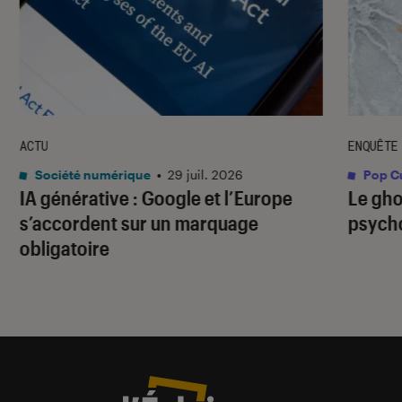
ACTU
ENQUÊTE
Société numérique
•
29 juil. 2026
Pop Cu
IA générative : Google et l’Europe
Le gho
s’accordent sur un marquage
psycho
obligatoire