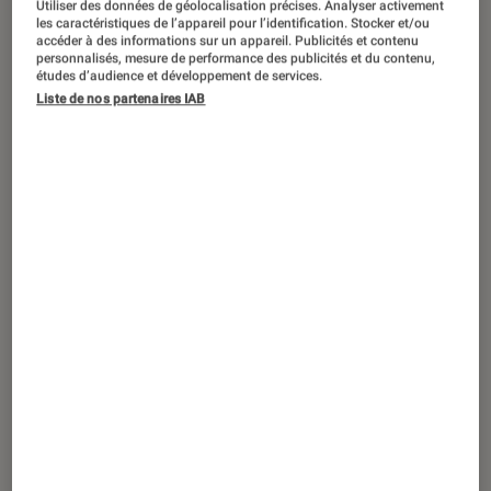
Benoît Baume (“Fisheye”), Florian Couret (BNP Paris Real
Utiliser des données de géolocalisation précises. Analyser activement
les caractéristiques de l’appareil pour l’identification. Stocker et/ou
Estate) et Yingzi Yuan débattent de la cartographie des
accéder à des informations sur un appareil. Publicités et contenu
métavers.
©Marie Flament
personnalisés, mesure de performance des publicités et du contenu,
études d’audience et développement de services.
Liste de nos partenaires IAB
Alors que l’idée de métavers fait son
chemin, des experts ont participé à
une journée de débats sur le sujet
lundi 14 novembre.
Introduction
Le métavers est aujourd’hui encore
un concept
aussi flou que fascinant
. De nombreux
événements et conférences s’organisent sur le
sujet, que ce soit pour débattre de
technologies, de culture, d’économie
ou
d’éthique
. Parmi eux : In the Metaverse, journée