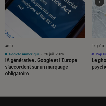
ACTU
ENQUÊTE
Société numérique
•
29 juil. 2026
Pop Cu
IA générative : Google et l’Europe
Le gho
s’accordent sur un marquage
psycho
obligatoire