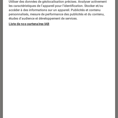
Utiliser des données de géolocalisation précises. Analyser activement
les caractéristiques de l’appareil pour l’identification. Stocker et/ou
Les métavers veulent être le futur des
accéder à des informations sur un appareil. Publicités et contenu
personnalisés, mesure de performance des publicités et du contenu,
réseaux sociaux, voire d’Internet. Mais
études d’audience et développement de services.
Liste de nos partenaires IAB
en misant sur les aspects visuels,
sonores et immersifs, vont-ils laisser
de côté certains utilisateurs ?
Introduction
Alors que des réseaux sociaux comme
Twitter
et Instagram ont récemment mis en avant des
fonctions pour être plus accessibles à leurs
utilisateurs en situation de handicap, le sujet
semble encore tabou du côté des métavers.
Que ce soit au niveau du matériel ou des
interfaces, il reste des progrès à faire.