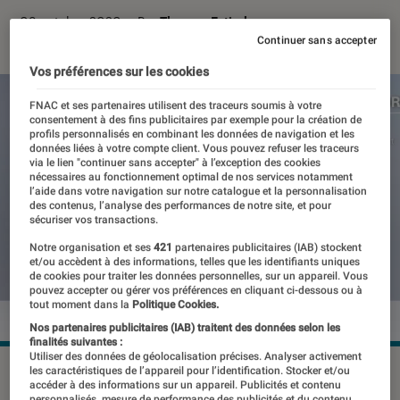
08 octobre 2020
・
Par
Thomas Estimbre
Continuer sans accepter
Vos préférences sur les cookies
FNAC et ses partenaires utilisent des traceurs soumis à votre
consentement à des fins publicitaires par exemple pour la création de
profils personnalisés en combinant les données de navigation et les
données liées à votre compte client. Vous pouvez refuser les traceurs
via le lien "continuer sans accepter" à l’exception des cookies
nécessaires au fonctionnement optimal de nos services notamment
l’aide dans votre navigation sur notre catalogue et la personnalisation
des contenus, l’analyse des performances de notre site, et pour
sécuriser vos transactions.
Notre organisation et ses
421
partenaires publicitaires (IAB) stockent
et/ou accèdent à des informations, telles que les identifiants uniques
de cookies pour traiter les données personnelles, sur un appareil. Vous
pouvez accepter ou gérer vos préférences en cliquant ci-dessous ou à
tout moment dans la
Politique Cookies.
Nos partenaires publicitaires (IAB) traitent des données selon les
finalités suivantes :
Utiliser des données de géolocalisation précises. Analyser activement
L'intérieur de la PlayStation 5 a été revu en profondeur pour
les caractéristiques de l’appareil pour l’identification. Stocker et/ou
accéder à des informations sur un appareil. Publicités et contenu
diminuer sa consommation.
personnalisés, mesure de performance des publicités et du contenu,