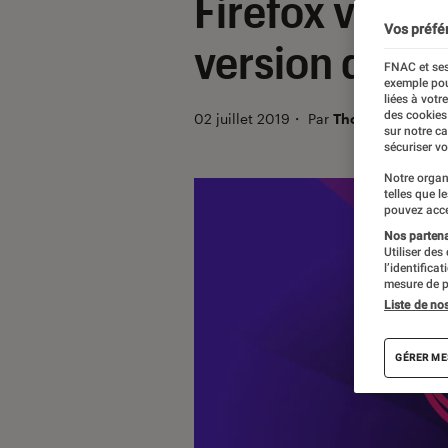
Firefox veut 
Vos préfé
version deux 
FNAC et ses
exemple pou
liées à votr
des cookies
02 juillet 2019
・
Par
Thomas Estimbr
sur notre c
sécuriser vo
Notre organ
telles que l
pouvez acce
Nos partenai
Utiliser des
l’identifica
mesure de p
Liste de no
GÉRER ME