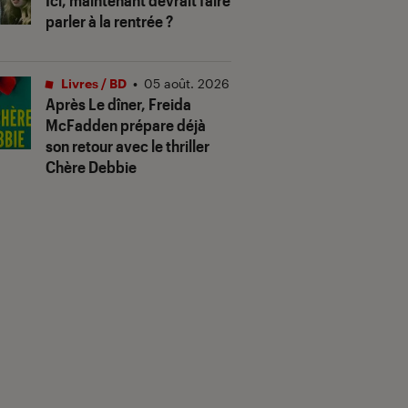
Ici, maintenant devrait faire
parler à la rentrée ?
Livres / BD
•
05 août. 2026
Après
Le dîner
, Freida
McFadden prépare déjà
son retour avec le thriller
Chère Debbie