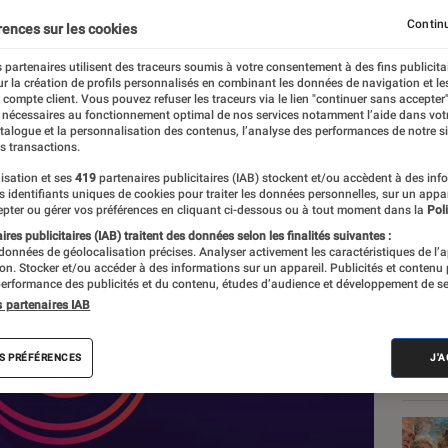
« se réinventer » sur And
Continu
rences sur les cookies
fois plus rapide
 partenaires utilisent des traceurs soumis à votre consentement à des fins publicita
r la création de profils personnalisés en combinant les données de navigation et l
e compte client. Vous pouvez refuser les traceurs via le lien "continuer sans accepter"
 nécessaires au fonctionnement optimal de nos services notamment l’aide dans vot
e
atalogue et la personnalisation des contenus, l’analyse des performances de notre si
s transactions.
isation et ses
419
partenaires publicitaires (IAB) stockent et/ou accèdent à des inf
es identifiants uniques de cookies pour traiter les données personnelles, sur un appa
Les
pter ou gérer vos préférences en cliquant ci-dessous ou à tout moment dans la
Poli
res publicitaires (IAB) traitent des données selon les finalités suivantes :
 données de géolocalisation précises. Analyser activement les caractéristiques de l’
tion. Stocker et/ou accéder à des informations sur un appareil. Publicités et contenu
erformance des publicités et du contenu, études d’audience et développement de se
s partenaires IAB
S PRÉFÉRENCES
J'