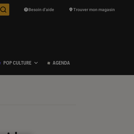
Besoin d’aide
Trouver mon magasin
Des suggestions de produits vont vous être proposées pendant vo
POP CULTURE
AGENDA