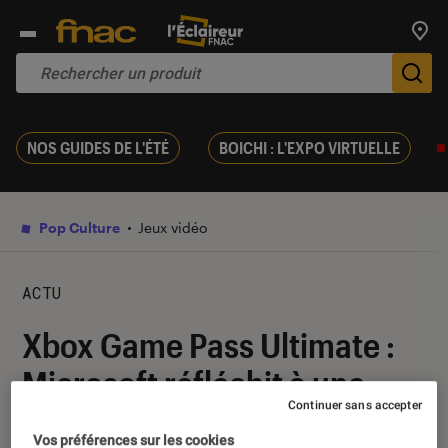
Trouv
De
NOS GUIDES DE L'ÉTÉ
BOICHI : L'EXPO VIRTUELLE
Pop Culture
Jeux vidéo
ACTU
Xbox Game Pass Ultimate :
Microsoft réfléchit à une
Continuer sans accepter
offre réunissant Game Pass
Vos préférences sur les cookies