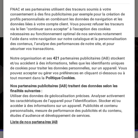
et Xbox Live Gold
FNAC et ses partenaires utilisent des traceurs soumis à votre
consentement à des fins publicitaires par exemple pour la création de
09 avril 2019
・
Par
Thomas Estimbre
profils personnalisés en combinant les données de navigation et les
données liées à votre compte client. Vous pouvez refuser les traceurs
via le lien "continuer sans accepter" à l’exception des cookies
nécessaires au fonctionnement optimal de nos services notamment
l’aide dans votre navigation sur notre catalogue et la personnalisation
des contenus, l’analyse des performances de notre site, et pour
sécuriser vos transactions.
Notre organisation et ses
421
partenaires publicitaires (IAB) stockent
et/ou accèdent à des informations, telles que les identifiants uniques
de cookies pour traiter les données personnelles, sur un appareil. Vous
pouvez accepter ou gérer vos préférences en cliquant ci-dessous ou à
tout moment dans la
Politique Cookies.
Nos partenaires publicitaires (IAB) traitent des données selon les
finalités suivantes :
Utiliser des données de géolocalisation précises. Analyser activement
les caractéristiques de l’appareil pour l’identification. Stocker et/ou
accéder à des informations sur un appareil. Publicités et contenu
personnalisés, mesure de performance des publicités et du contenu,
études d’audience et développement de services.
Liste de nos partenaires IAB