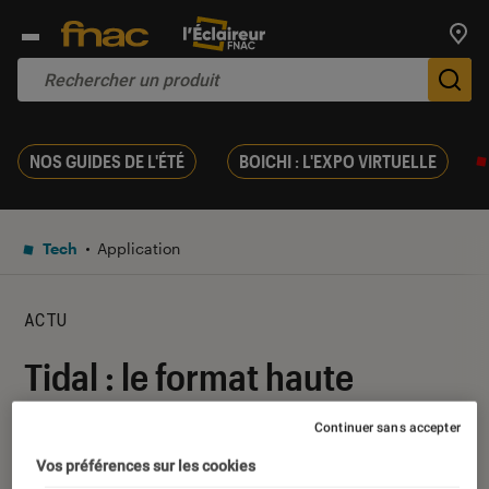
Trouv
De
NOS GUIDES DE L'ÉTÉ
BOICHI : L'EXPO VIRTUELLE
Tech
Application
ACTU
Tidal : le format haute
résolution MQA arrive sur
Continuer sans accepter
iOS
Vos préférences sur les cookies