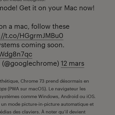
ode! Get it on your Mac now!
on a mac, follow these
s://t.co/HGgrmJMBu0
ystems coming soon.
1VWdg8n7qc
 (@googlechrome)
12 mars
sthétique, Chrome 73 prend désormais en
pps
(PWA sur macOS). Le navigateur les
es systèmes comme Windows, Android ou iOS.
 un mode picture-in-picture automatique et
dias des claviers. À noter qu’il devient