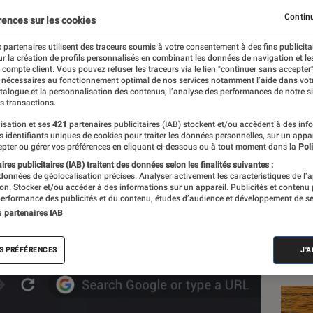
e : la version 73 appor
Continu
rences sur les cookies
acOS (et bientôt sur W
 partenaires utilisent des traceurs soumis à votre consentement à des fins publicita
r la création de profils personnalisés en combinant les données de navigation et l
e compte client. Vous pouvez refuser les traceurs via le lien "continuer sans accepter"
 nécessaires au fonctionnement optimal de nos services notamment l’aide dans vot
atalogue et la personnalisation des contenus, l’analyse des performances de notre si
s transactions.
isation et ses
421
partenaires publicitaires (IAB) stockent et/ou accèdent à des inf
es identifiants uniques de cookies pour traiter les données personnelles, sur un appa
Les
pter ou gérer vos préférences en cliquant ci-dessous ou à tout moment dans la
Poli
res publicitaires (IAB) traitent des données selon les finalités suivantes :
 données de géolocalisation précises. Analyser activement les caractéristiques de l’
tion. Stocker et/ou accéder à des informations sur un appareil. Publicités et contenu
erformance des publicités et du contenu, études d’audience et développement de se
s partenaires IAB
S PRÉFÉRENCES
J'