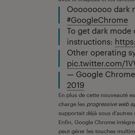
Ooooooooo dark m
#GoogleChrome
To get dark mode 
instructions:
http
Other operating s
pic.twitter.com/
— Google Chrome
2019
En plus de cette nouveauté e
charge les
progressive web a
supportait déjà sous d’autr
Enfin, Google Chrome intègre
peut gérer les touches multimé