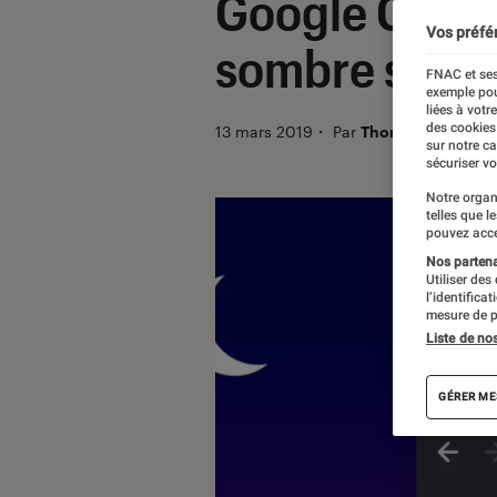
Google Chrom
Vos préfé
sombre sur m
FNAC et ses
exemple pou
liées à votr
des cookies
13 mars 2019
・
Par
Thomas Estimbre
sur notre c
sécuriser vo
Notre organ
telles que l
pouvez acce
Nos partenai
Utiliser des
l’identifica
mesure de p
Liste de no
GÉRER ME