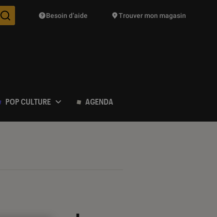
Besoin d’aide
Trouver mon magasin
Des suggestions de produits vont vous être proposées pendant vo
POP CULTURE
AGENDA