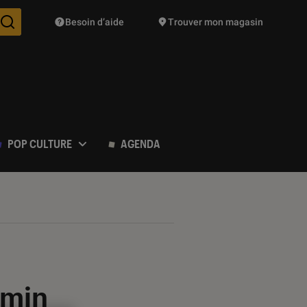
Besoin d’aide
Trouver mon magasin
Des suggestions de produits vont vous être proposées pendant vo
POP CULTURE
AGENDA
rmin