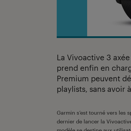
La Vivoactive 3 axée
prend enfin en charge
Premium peuvent déso
playlists, sans avoir 
Introduction
Garmin s’est tourné vers les s
dernier de lancer la Vivoacti
modèle se destine aux utilisa