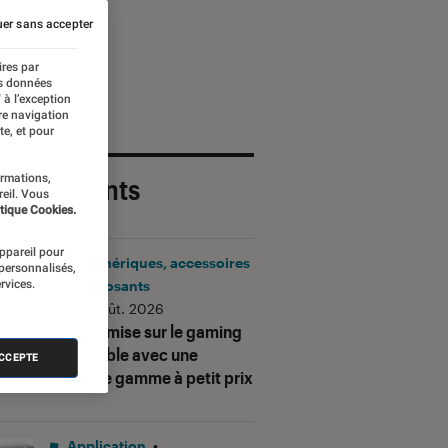
er sans accepter
ires par
es données
 à l’exception
re navigation
te, et pour
ormations,
 plus récents
reil. Vous
tique Cookies.
appareil pour
Périphériques, accessoires
 personnalisés,
rvices.
et composants
•
06 août. 2026
Corsair mise sur le gaming
accessible avec une
ACCEPTE
nouvelle gamme à petit prix
Application
•