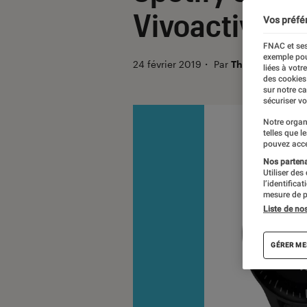
Vivoactive 3
Vos préfé
FNAC et ses
exemple pou
24 février 2019
・
Par
Thomas Estimbr
liées à votr
des cookies
sur notre c
sécuriser vo
Notre organ
telles que l
pouvez acce
Nos partenai
Utiliser des
l’identifica
mesure de p
Liste de no
GÉRER ME