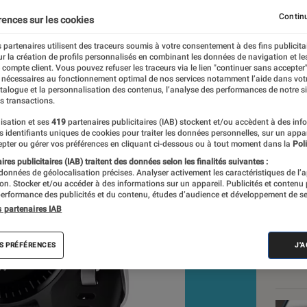
 Music
Continu
rences sur les cookies
 partenaires utilisent des traceurs soumis à votre consentement à des fins publicita
r la création de profils personnalisés en combinant les données de navigation et l
e
e compte client. Vous pouvez refuser les traceurs via le lien "continuer sans accepter"
 nécessaires au fonctionnement optimal de nos services notamment l’aide dans vot
atalogue et la personnalisation des contenus, l’analyse des performances de notre si
s transactions.
isation et ses
419
partenaires publicitaires (IAB) stockent et/ou accèdent à des inf
Les
es identifiants uniques de cookies pour traiter les données personnelles, sur un appa
pter ou gérer vos préférences en cliquant ci-dessous ou à tout moment dans la
Poli
res publicitaires (IAB) traitent des données selon les finalités suivantes :
 données de géolocalisation précises. Analyser activement les caractéristiques de l’
tion. Stocker et/ou accéder à des informations sur un appareil. Publicités et contenu
erformance des publicités et du contenu, études d’audience et développement de se
s partenaires IAB
S PRÉFÉRENCES
J'