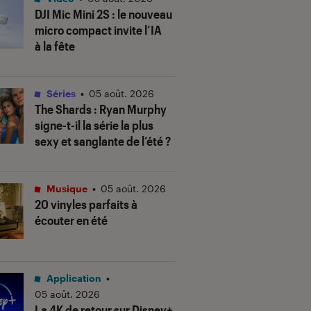
DJI Mic Mini 2S : le nouveau
micro compact invite l’IA
à la fête
Séries
•
05 août. 2026
The Shards
: Ryan Murphy
signe-t-il la série la plus
sexy et sanglante de l’été ?
Musique
•
05 août. 2026
20 vinyles parfaits à
écouter en été
Application
•
05 août. 2026
La 4K de retour sur Disney+