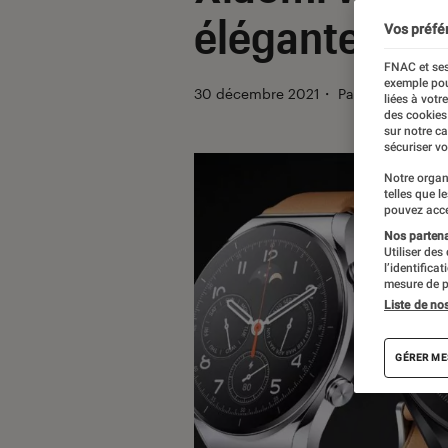
élégante et i
Vos préfé
FNAC et ses
exemple pou
30 décembre 2021
・
Par
Kesso Diallo
liées à votr
des cookies
sur notre c
sécuriser vo
Notre organ
telles que l
pouvez acce
Nos partenai
Utiliser des
l’identifica
mesure de p
Liste de no
GÉRER ME