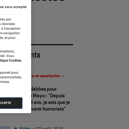
er sans accepter
ires par
es données
 à l’exception
re navigation
te, et pour
ormations,
 plus récents
reil. Vous
tique Cookies.
appareil pour
Théâtre et spectacles
•
 personnalisés,
rvices.
08H00
Sofia Belabbes pour
Ketchup Mayo
: “Depuis
que j’ai 8 ans, je sais que je
ACCEPTE
veux devenir humoriste”
Vidéo
•
05 août. 2026