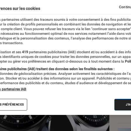
ntelligente
Continu
rences sur les cookies
 partenaires utilisent des traceurs soumis à votre consentement à des fins publicita
r la création de profils personnalisés en combinant les données de navigation et l
e compte client. Vous pouvez refuser les traceurs via le lien "continuer sans accepter"
 nécessaires au fonctionnement optimal de nos services notamment l’aide dans vot
atalogue et la personnalisation des contenus, l’analyse des performances de notre si
s transactions.
isation et ses
419
partenaires publicitaires (IAB) stockent et/ou accèdent à des inf
Les
es identifiants uniques de cookies pour traiter les données personnelles, sur un appa
pter ou gérer vos préférences en cliquant ci-dessous ou à tout moment dans la
Poli
res publicitaires (IAB) traitent des données selon les finalités suivantes :
 données de géolocalisation précises. Analyser activement les caractéristiques de l’
tion. Stocker et/ou accéder à des informations sur un appareil. Publicités et contenu
erformance des publicités et du contenu, études d’audience et développement de se
s partenaires IAB
S PRÉFÉRENCES
J'