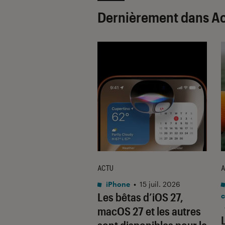
Dernièrement dans Ac
ACTU
A
tphones Android
•
iPhone
•
15 juil. 2026
Les bêtas d’iOS 27,
 2025
c
ePlus 15R se lance
macOS 27 et les autres
pte la batterie la