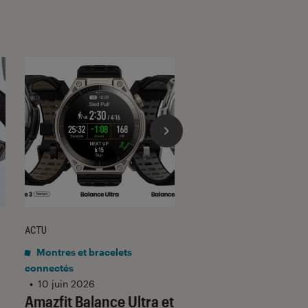
ACTU
ACTU
Montres et bracelets
Montres et bracelets
connectés
connectés
•
10 juin 2026
•
22 avr. 2026
Amazfit Balance Ultra et
La nouvelle montr