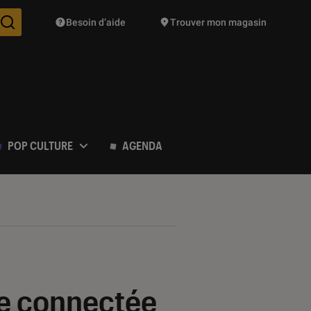
Besoin d’aide
Trouver mon magasin
Des suggestions de produits vont vous être proposées pendant vo
POP CULTURE
AGENDA
re connectée