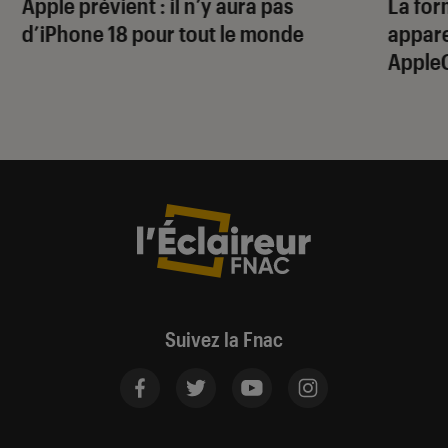
Apple prévient : il n’y aura pas
La for
d’iPhone 18 pour tout le monde
apparei
Apple
Suivez la Fnac