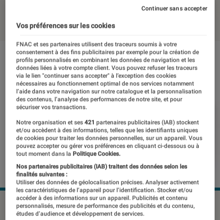
Continuer sans accepter
12 septembre 2022
・
Par
Johanna Godet
Vos préférences sur les cookies
FNAC et ses partenaires utilisent des traceurs soumis à votre
consentement à des fins publicitaires par exemple pour la création de
profils personnalisés en combinant les données de navigation et les
données liées à votre compte client. Vous pouvez refuser les traceurs
via le lien "continuer sans accepter" à l’exception des cookies
nécessaires au fonctionnement optimal de nos services notamment
l’aide dans votre navigation sur notre catalogue et la personnalisation
des contenus, l’analyse des performances de notre site, et pour
sécuriser vos transactions.
Notre organisation et ses
421
partenaires publicitaires (IAB) stockent
et/ou accèdent à des informations, telles que les identifiants uniques
de cookies pour traiter les données personnelles, sur un appareil. Vous
pouvez accepter ou gérer vos préférences en cliquant ci-dessous ou à
tout moment dans la
Politique Cookies.
Nos partenaires publicitaires (IAB) traitent des données selon les
finalités suivantes :
Utiliser des données de géolocalisation précises. Analyser activement
les caractéristiques de l’appareil pour l’identification. Stocker et/ou
accéder à des informations sur un appareil. Publicités et contenu
iOS 16 arrive aujourd'hui sur les iPhone compatibles.
personnalisés, mesure de performance des publicités et du contenu,
études d’audience et développement de services.
©Apple