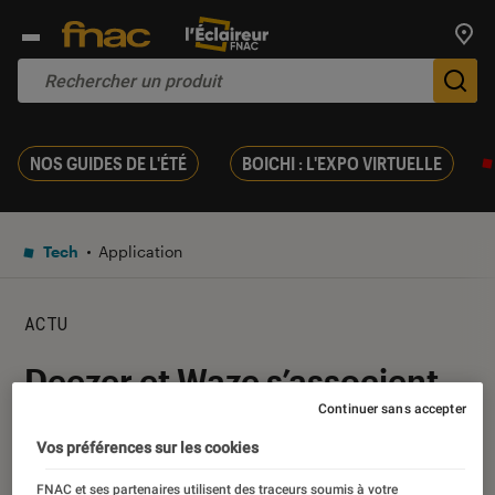
Trouv
De
NOS GUIDES DE L'ÉTÉ
BOICHI : L'EXPO VIRTUELLE
Tech
Application
ACTU
Deezer et Waze s’associent
pour faciliter l’écoute de
Continuer sans accepter
Vos préférences sur les cookies
musique au volant
FNAC et ses partenaires utilisent des traceurs soumis à votre