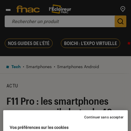
Trouv
De
NOS GUIDES DE L'ÉTÉ
BOICHI : L'EXPO VIRTUELLE
Tech
Smartphones
Smartphones Android
ACTU
F11 Pro : les smartphones
avec appareil photo de 48
Continuer sans accepter
Mpx vont se généraliser,
Vos préférences sur les cookies