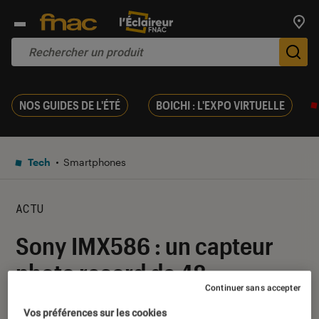
Trouv
De
NOS GUIDES DE L'ÉTÉ
BOICHI : L'EXPO VIRTUELLE
Tech
Smartphones
ACTU
Sony IMX586 : un capteur
photo record de 48
Continuer sans accepter
mégapixels pour
Vos préférences sur les cookies