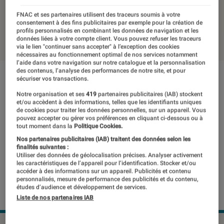
smartphones
FNAC et ses partenaires utilisent des traceurs soumis à votre
consentement à des fins publicitaires par exemple pour la création de
23 juillet 2018
・
Par
Laure Renouard
profils personnalisés en combinant les données de navigation et les
données liées à votre compte client. Vous pouvez refuser les traceurs
via le lien "continuer sans accepter" à l’exception des cookies
nécessaires au fonctionnement optimal de nos services notamment
l’aide dans votre navigation sur notre catalogue et la personnalisation
des contenus, l’analyse des performances de notre site, et pour
sécuriser vos transactions.
Notre organisation et ses
419
partenaires publicitaires (IAB) stockent
et/ou accèdent à des informations, telles que les identifiants uniques
de cookies pour traiter les données personnelles, sur un appareil. Vous
pouvez accepter ou gérer vos préférences en cliquant ci-dessous ou à
tout moment dans la
Politique Cookies.
Nos partenaires publicitaires (IAB) traitent des données selon les
finalités suivantes :
Utiliser des données de géolocalisation précises. Analyser activement
les caractéristiques de l’appareil pour l’identification. Stocker et/ou
accéder à des informations sur un appareil. Publicités et contenu
personnalisés, mesure de performance des publicités et du contenu,
études d’audience et développement de services.
Liste de nos partenaires IAB