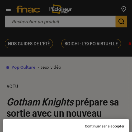
Trouv
De
NOS GUIDES DE L'ÉTÉ
BOICHI : L'EXPO VIRTUELLE
Pop Culture
Jeux vidéo
ACTU
Gotham Knights
prépare sa
sortie avec un nouveau
trailer de gameplay
Continuer sans accepter