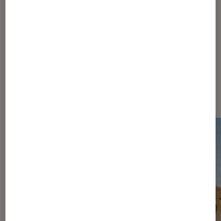
Batman
DC Comics
Gotham Knights
Dernièrement dans Actu Jeux
vidéo