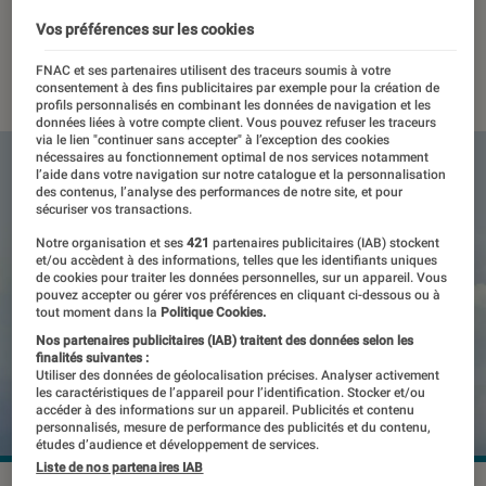
adeptes de belles images
Vos préférences sur les cookies
10 octobre 2022
・
Par
Benjamin Logerot
FNAC et ses partenaires utilisent des traceurs soumis à votre
consentement à des fins publicitaires par exemple pour la création de
profils personnalisés en combinant les données de navigation et les
données liées à votre compte client. Vous pouvez refuser les traceurs
via le lien "continuer sans accepter" à l’exception des cookies
nécessaires au fonctionnement optimal de nos services notamment
l’aide dans votre navigation sur notre catalogue et la personnalisation
des contenus, l’analyse des performances de notre site, et pour
sécuriser vos transactions.
Notre organisation et ses
421
partenaires publicitaires (IAB) stockent
et/ou accèdent à des informations, telles que les identifiants uniques
de cookies pour traiter les données personnelles, sur un appareil. Vous
pouvez accepter ou gérer vos préférences en cliquant ci-dessous ou à
tout moment dans la
Politique Cookies.
Nos partenaires publicitaires (IAB) traitent des données selon les
finalités suivantes :
Utiliser des données de géolocalisation précises. Analyser activement
les caractéristiques de l’appareil pour l’identification. Stocker et/ou
accéder à des informations sur un appareil. Publicités et contenu
personnalisés, mesure de performance des publicités et du contenu,
études d’audience et développement de services.
Liste de nos partenaires IAB