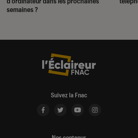
d’ordinateur dans les prochaines
téléph
semaines ?
Suivez la Fnac
Nos contenus