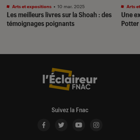
Arts et expositions
•
10 mar. 2025
Arts e
Les meilleurs livres sur la Shoah : des
Une ex
témoignages poignants
Potter
Suivez la Fnac