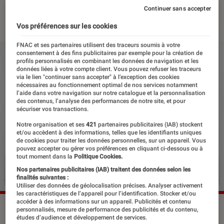
Continuer sans accepter
09 septembre 2022
・
Par
Félix Tardieu
Vos préférences sur les cookies
FNAC et ses partenaires utilisent des traceurs soumis à votre
consentement à des fins publicitaires par exemple pour la création de
profils personnalisés en combinant les données de navigation et les
données liées à votre compte client. Vous pouvez refuser les traceurs
via le lien "continuer sans accepter" à l’exception des cookies
nécessaires au fonctionnement optimal de nos services notamment
l’aide dans votre navigation sur notre catalogue et la personnalisation
des contenus, l’analyse des performances de notre site, et pour
sécuriser vos transactions.
Notre organisation et ses
421
partenaires publicitaires (IAB) stockent
et/ou accèdent à des informations, telles que les identifiants uniques
de cookies pour traiter les données personnelles, sur un appareil. Vous
pouvez accepter ou gérer vos préférences en cliquant ci-dessous ou à
tout moment dans la
Politique Cookies.
Nos partenaires publicitaires (IAB) traitent des données selon les
finalités suivantes :
Utiliser des données de géolocalisation précises. Analyser activement
les caractéristiques de l’appareil pour l’identification. Stocker et/ou
accéder à des informations sur un appareil. Publicités et contenu
Sam Jinks, Untitled (Kneeling Woman), 2015
©Sam Jinks.
personnalisés, mesure de performance des publicités et du contenu,
études d’audience et développement de services.
Courtesy of the artist, Sullivan+Strumpf, Sydney and Institute