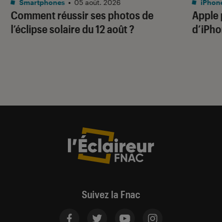
Smartphones
•
05 août. 2026
iPhon
Comment réussir ses photos de
Apple p
l’éclipse solaire du 12 août ?
d’iPho
Suivez la Fnac