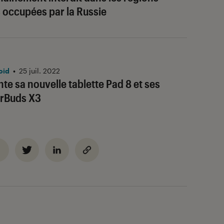
 occupées par la Russie
oid
•
25 juil. 2022
te sa nouvelle tablette Pad 8 et ses
arBuds X3