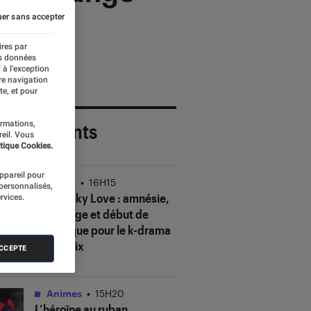
er sans accepter
ires par
es données
 à l’exception
re navigation
te, et pour
ormations,
 plus récents
reil. Vous
tique Cookies.
appareil pour
Séries
•
16H15
 personnalisés,
Our Sticky Love
: amnésie,
rvices.
mensonge et début de
polémique pour le k-drama
de Netflix
ACCEPTE
Animes
•
15H20
L’héroïne au ruban
,