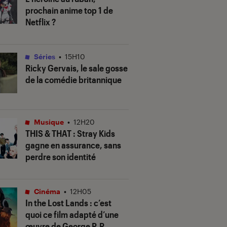
prochain anime top 1 de
Netflix ?
Séries
•
15H10
Ricky Gervais, le sale gosse
de la comédie britannique
Musique
•
12H20
THIS & THAT
: Stray Kids
gagne en assurance, sans
perdre son identité
Cinéma
•
12H05
In the Lost Lands
: c’est
quoi ce film adapté d’une
œuvre de George R.R.