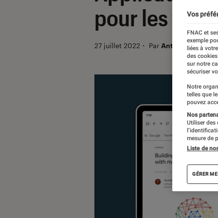
pour les tabl
Vos préfé
FNAC et ses
exemple pou
27 juillet 2022
・
Par
Antoine Roche
liées à votr
des cookies
sur notre c
sécuriser vo
Notre organ
telles que l
pouvez acce
Nos partenai
Utiliser des
l’identifica
mesure de p
Liste de no
GÉRER ME