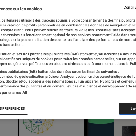
ettes Android
Continu
rences sur les cookies
 partenaires utilisent des traceurs soumis à votre consentement à des fins publicita
r la création de profils personnalisés en combinant les données de navigation et l
e compte client. Vous pouvez refuser les traceurs via le lien "continuer sans accepter"
 nécessaires au fonctionnement optimal de nos services notamment l’aide dans vot
atalogue et la personnalisation des contenus, l’analyse des performances de notre si
s transactions.
isation et ses
421
partenaires publicitaires (IAB) stockent et/ou accèdent à des inf
Les
es identifiants uniques de cookies pour traiter les données personnelles, sur un appa
pter ou gérer vos préférences en cliquant ci-dessous ou à tout moment dans la
Poli
res publicitaires (IAB) traitent des données selon les finalités suivantes :
 données de géolocalisation précises. Analyser activement les caractéristiques de l’
tion. Stocker et/ou accéder à des informations sur un appareil. Publicités et contenu
erformance des publicités et du contenu, études d’audience et développement de se
s partenaires IAB
S PRÉFÉRENCES
J'