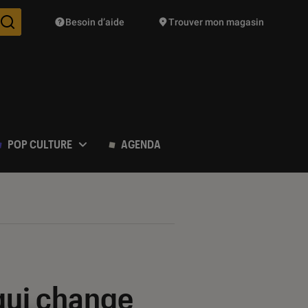
Besoin d’aide
Trouver mon magasin
Des suggestions de produits vont vous être proposées pendant vo
POP CULTURE
AGENDA
qui change