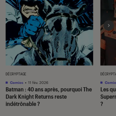
DÉCRYPTAGE
DÉCRYPT
Comics
•
11 fév. 2026
Comic
Batman : 40 ans après, pourquoi
The
Les qu
Dark Knight Returns
reste
Super
indétrônable ?
?