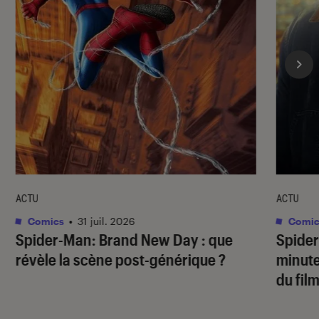
ACTU
ACTU
Comics
•
31 juil. 2026
Comic
Spider-Man: Brand New Day
: que
Spide
révèle la scène post-générique ?
minute
du fil