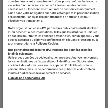
données liées à votre compte client. Vous pouvez refuser les traceurs
via le lien "continuer sans accepter" à l’exception des cookies
Depuis le 29 juin dernier, les six séries
nécessaires au fonctionnement optimal de nos services notamment
l’aide dans votre navigation sur notre catalogue et la personnalisation
de l’univers Marvel produites et
des contenus, l’analyse des performances de notre site, et pour
sécuriser vos transactions.
filmées à New York par Netflix entre
Notre organisation et ses
421
partenaires publicitaires (IAB) stockent
2015 et 2019 ont rejoint la plateforme
et/ou accèdent à des informations, telles que les identifiants uniques
de cookies pour traiter les données personnelles, sur un appareil. Vous
Disney+. L’occasion de revenir sur les
pouvez accepter ou gérer vos préférences en cliquant ci-dessous ou à
tout moment dans la
Politique Cookies.
liens particuliers qui unissent la
Nos partenaires publicitaires (IAB) traitent des données selon les
Grosse Pomme à ces justiciers
finalités suivantes :
Utiliser des données de géolocalisation précises. Analyser activement
masqués.
les caractéristiques de l’appareil pour l’identification. Stocker et/ou
accéder à des informations sur un appareil. Publicités et contenu
personnalisés, mesure de performance des publicités et du contenu,
études d’audience et développement de services.
Introduction
Liste de nos partenaires IAB
Les héros des séries
Daredevil, Jessica Jones,
Luke Cage, Iron Fist, The Defenders
et
The
Punisher
ont été temporairement « sans
domicile fixe »
entre mars (date de leur sortie